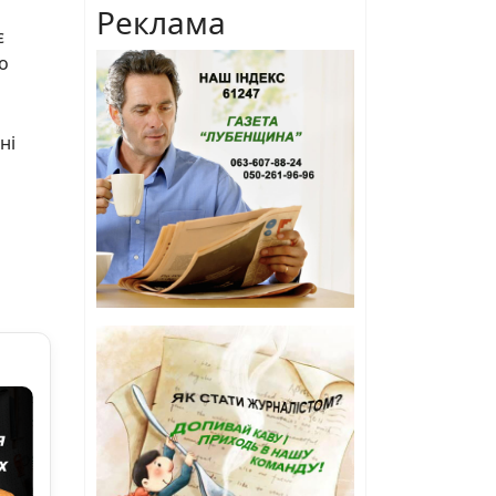
Реклама
є
о
ні