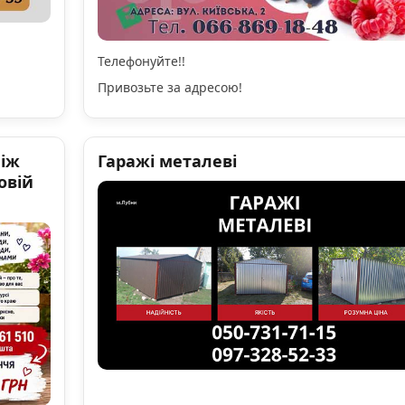
Телефонуйте!!
Привозьте за адресою!
ніж
Гаражі металеві
овій