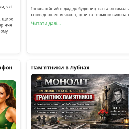
и, які
Інноваційний підхід до будівництва та оптимал
співвідношення якості, ціни та термінів виконан
, щире
Читати далі...
вріччя
ному
афон
Пам'ятники в Лубнах