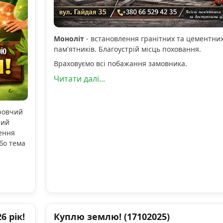
Моноліт
- встановлення гранітних та цементни
пам'ятників. Благоустрій місць поховання.
Враховуємо всі побажання замовника.
Читати далі...
оровчий
ний
ення
бо тема
 рік!
Куплю землю! (17102025)