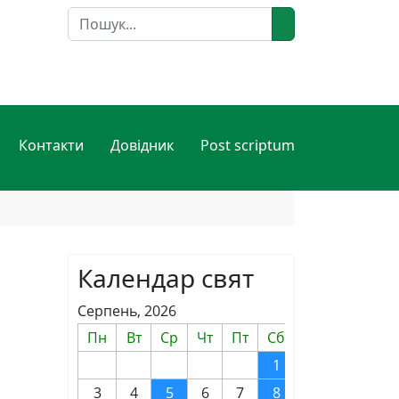
Пошук
Контакти
Довідник
Post scriptum
Календар свят
Серпень, 2026
Пн
Вт
Ср
Чт
Пт
Сб
Нд
1
2
3
4
5
6
7
8
9