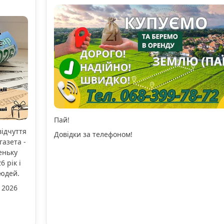
Пай!
відчуття
Довідки за телефоном!
газета -
еньку
 рік і
людей.
 2026