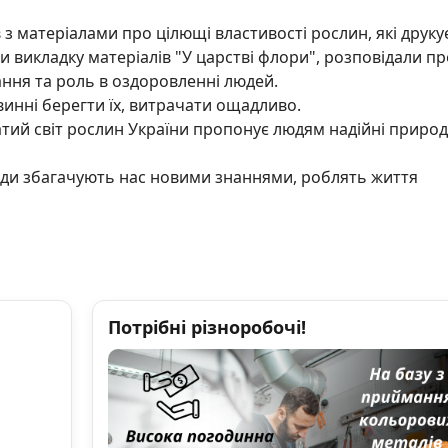
з матеріалами про цілющі властивості рослин, які друку
и викладку матеріалів "У царстві флори", розповідали пр
тання та роль в оздоровленні людей.
винні берегти їх, витрачати ощадливо.
атий світ рослин України пропонує людям надійні природ
оди збагачують нас новими знаннями, роблять життя
Потрібні різноробочі!