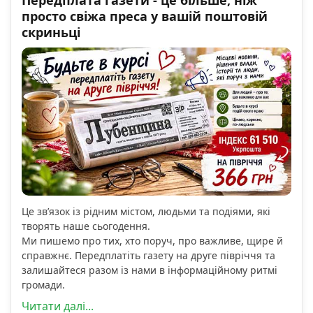
Передплата газети - це більше, ніж
просто свіжа преса у вашій поштовій
скриньці
Це зв’язок із рідним містом, людьми та подіями, які
творять наше сьогодення.
Ми пишемо про тих, хто поруч, про важливе, щире й
справжнє. Передплатіть газету на друге півріччя та
залишайтеся разом із нами в інформаційному ритмі
громади.
Читати далі...