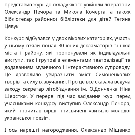
представив журі, до складу якого увійшли літератори
Олександр Печора та Микола Кочерга, а також
бібліотекар районної бібліотеки для дітей Тетяна
Цявук.
Конкурс відбувався у двох вікових категоріях, участь
у ньому взяли понад 30 юних декламаторів зі шкіл
міста і району, які пропонували як індивідуальні
виступи, так і групові з елементами театралізації та
додаванням музичного і інтерактивного супроводу.
Це дозволило увиразнити зміст Симоненкових
творів та силу їх звучання. Про це все сказала ведуча
заходу секретар літоб’єднання ім. О.Донченка Ніна
Шерстюк. У перерві під час засідання журі перед
учасниками конкурсу виступив Олександр Печора,
який прочитав вірші присвячені «витязю молодої
української поезії».
І ось нарешті нагородження. Олександр Міщенко