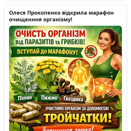
Олеся Прокопенко відкрила марафон
очищенння організму!