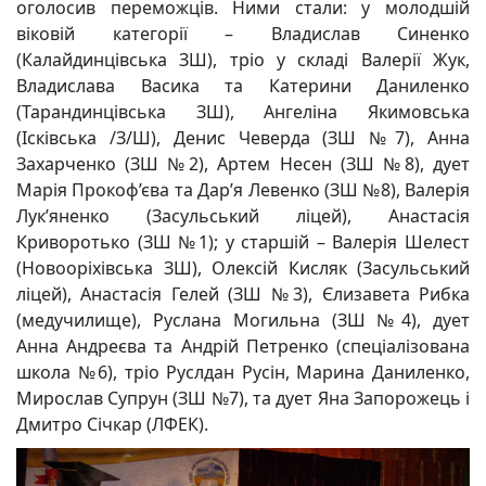
оголосив переможців. Ними стали: у молодшій
віковій категорії – Владислав Синенко
(Калайдинцівська ЗШ), тріо у складі Валерії Жук,
Владислава Васика та Катерини Даниленко
(Тарандинцівська ЗШ), Ангеліна Якимовська
(Ісківська /З/Ш), Денис Чеверда (ЗШ №7), Анна
Захарченко (ЗШ №2), Артем Несен (ЗШ №8), дует
Марія Прокоф’єва та Дар’я Левенко (ЗШ №8), Валерія
Лук’яненко (Засульський ліцей), Анастасія
Криворотько (ЗШ №1); у старшій – Валерія Шелест
(Новооріхівська ЗШ), Олексій Кисляк (Засульський
ліцей), Анастасія Гелей (ЗШ №3), Єлизавета Рибка
(медучилище), Руслана Могильна (ЗШ №4), дует
Анна Андреєва та Андрій Петренко (спеціалізована
школа №6), тріо Руслдан Русін, Марина Даниленко,
Мирослав Супрун (ЗШ №7), та дует Яна Запорожець і
Дмитро Січкар (ЛФЕК).