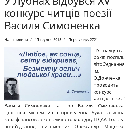
У Лубнах відбувся XV
конкурс читців поезії
Василя Симоненка
Наші новини
15 грудня 2018
Перегляди: 2721
П'ятнадцять
років поспіль
літоб’єднання
ім.
О.Донченка
проводить
конкурс
читців поезії
Василя Симоненка та про Василя Симоненка.
Цьогоріч місцем його проведення була затишна
зала фінансово-економічного коледжу ПДАА. Голова
літоб’єднання, письменник Олександр Міщенко