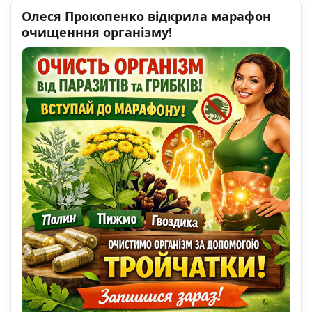
Олеся Прокопенко відкрила марафон
очищенння організму!