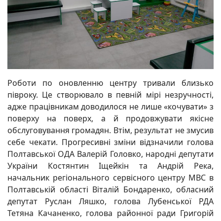
Роботи по оновленню центру тривали близько
півроку. Це створювало в певній мірі незручності,
адже працівникам доводилося не лише «кочувати» з
поверху на поверх, а й продовжувати якісне
обслуговування громадян. Втім, результат не змусив
себе чекати. Прогресивні зміни відзначили голова
Полтавської ОДА Валерій Головко, народні депутати
України Костянтин Іщейкін та Андрій Река,
начальник регіонального сервісного центру МВС в
Полтавській області Віталій Бондаренко, обласний
депутат Руслан Ляшко, голова Лубенської РДА
Тетяна Качаненко, голова районної ради Григорій