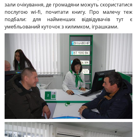
зали очікування, де громадяни можуть скористатися
послугою wi-fi, почитати книгу. Про малечу теж
подбали: для найменших відвідувачів тут є
умебльований куточок з килимком, іграшками.