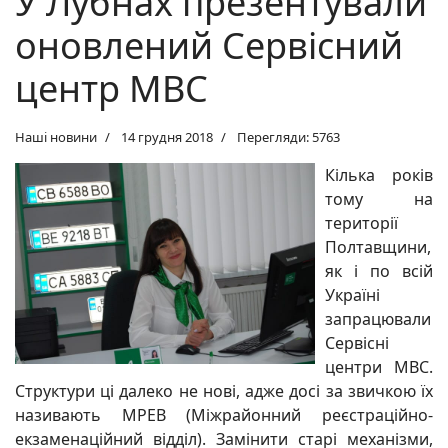
У Лубнах презентували
оновлений Сервісний
центр МВС
Наші новини
14 грудня 2018
Перегляди: 5763
Кілька років
тому на
території
Полтавщини,
як і по всій
Україні
запрацювали
Сервісні
центри МВС.
Структури ці далеко не нові, адже досі за звичкою їх
називають МРЕВ (Міжрайонний реєстраційно-
екзаменаційний відділ). Замінити старі механізми,