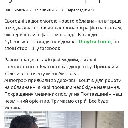
Наші новини
14 липня 2023
Перегляди: 923
Сьогодні за допомогою нового обладнання вперше
в медзакладі проводять коронарографію пацієнтам,
які перенесли інфаркт міокарда. Всі люди – з
Лубенської громади, повідомляє
Dmytro Lunin
,
на
своїй сторінці у facebook.
Разом працюють місцеві медики, фахівці
Полтавського обласного кардіоцентру. Приїхали й
колеги з Інституту імені Амосова.
Ангіограф придбали за державні кошти. Для роботи
на обладнанні лікарі пройшли необхідне навчання.
Покращення медичних послуг на Полтавщині – наш
незмінний орієнтир. Тримаємо стрій! Все буде
Україна!