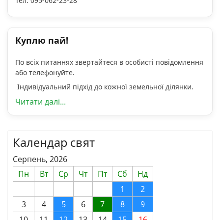
Тел. 095-062-23-28
Куплю пай!
По всіх питаннях звертайтеся в особисті повідомлення
або телефонуйте.
Індивідуальний підхід до кожної земельної ділянки.
Читати далі...
Календар свят
Серпень, 2026
Пн
Вт
Ср
Чт
Пт
Сб
Нд
1
2
3
4
5
6
7
8
9
10
11
12
13
14
15
16