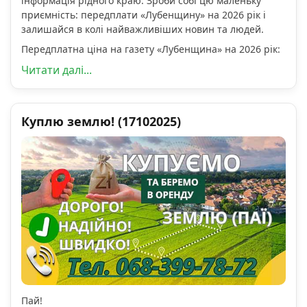
інформація рідного краю. Зроби собі цю маленьку
приємність: передплати «Лубенщину» на 2026 рік і
залишайся в колі найважливіших новин та людей.
Передплатна ціна на газету «Лубенщина» на 2026 рік:
Читати далі...
Куплю землю! (17102025)
Пай!