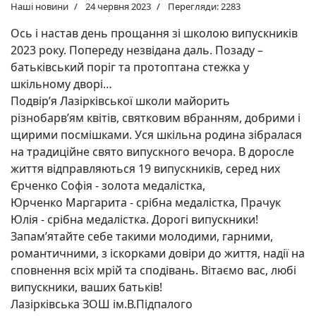
Наші новини
24 червня 2023
Перегляди: 2283
Ось і настав день прощання зі школою випускників
2023 року. Попереду незвідана даль. Позаду –
батьківський поріг та протоптана стежка у
шкільному дворі…
Подвір’я Лазірківської школи майорить
різнобарв’ям квітів, святковим вбранням, добрими і
щирими посмішками. Уся шкільна родина зібралася
на традиційне свято випускного вечора. В доросле
життя відправляються 19 випускників, серед них
Єрченко Софія - золота медалістка,
Юрченко Маргарита - срібна медалістка, Прачук
Юлія - срібна медалістка. Дорогі випускники!
Запам’ятайте себе такими молодими, гарними,
романтичними, з іскорками довіри до життя, надії на
сповнення всіх мрій та сподівань. Вітаємо вас, любі
випускники, ваших батьків!
Лазірківська ЗОШ ім.В.Підпалого