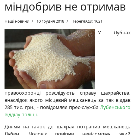
міндобрив не отримав
Наші новини
10 грудня 2018
Перегляди: 1621
У Лубнах
правоохоронці розслідують справу шахрайства,
внаслідок якого місцевий мешканець за так віддав
285 тис. грн., - повідомляє прес-служба
Лубенського
відділу поліції
.
Днями на гачок до шахрая потрапив мешканець
Лубен. Чоловік повірив невідомому, який