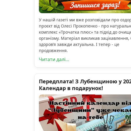
У нашій газеті ми вже розповідали про озд
проєкт від Олесі Прокопенко - про натураль
комплекс «Трочатка плюс» та підхід до очищ
організму. Матеріал викликав зацікавлення, 
здоров’я завжди актуальна. І тепер - це
продовження.
Читати далі...
Передплата! З Лубенщиною у 2026
Календар в подарунок!