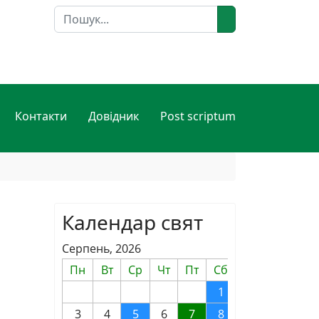
Пошук
Контакти
Довідник
Post scriptum
Календар свят
Серпень, 2026
Пн
Вт
Ср
Чт
Пт
Сб
Нд
1
2
3
4
5
6
7
8
9