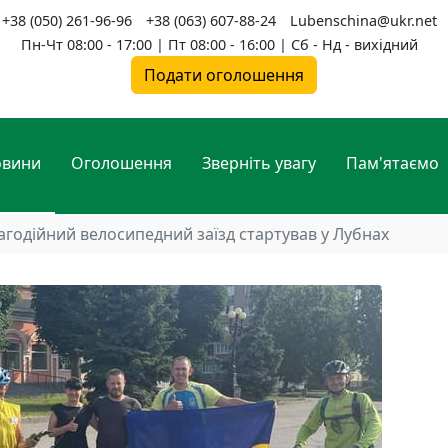
+38 (050) 261-96-96
+38 (063) 607-88-24
Lubenschina@ukr.net
Пн-Чт 08:00 - 17:00 | Пт 08:00 - 16:00 | Сб - Нд - вихідний
Подати оголошення
овини
Оголошення
Зверніть увагу
Пам'ятаємо
агодійний велосипедний заїзд стартував у Лубнах