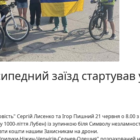
ипедний заїзд стартував 
вість" Сергій Лисенко та Ігор Пишний 21 червня о 8.00 з
1000-ліття Лубен) із зупинкою біля Символу незламност
рати кошти нашим Захисникам на дрони.
рилуки-Ніжин-Чернігів-Седнев-Олешня" розрахований н