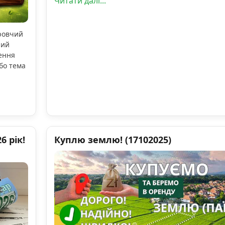
Читати далі...
оровчий
ний
ення
бо тема
 рік!
Куплю землю! (17102025)