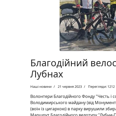
Благодійний велос
Лубнах
Наші новини
21 червня 2023
Перегляди: 1212
Волонтери Благодійного Фонду "Честь і со
Володимирського майдану (від Монументу 
(воїн із цигаркою) в парку вирушили зби
Маршрут Благодійного велотуру "Лубни-П