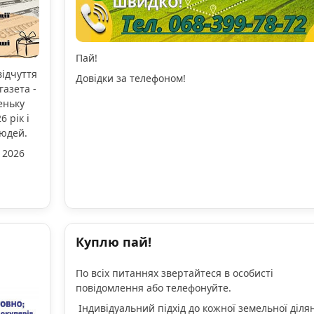
Пай!
відчуття
Довідки за телефоном!
газета -
еньку
 рік і
людей.
 2026
Куплю пай!
По всіх питаннях звертайтеся в особисті
повідомлення або телефонуйте.
Індивідуальний підхід до кожної земельної діля