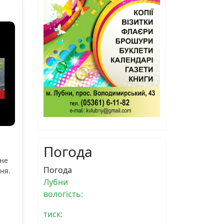
Погода
ьне
Погода
ня.
Лубни
вологість:
тиск: