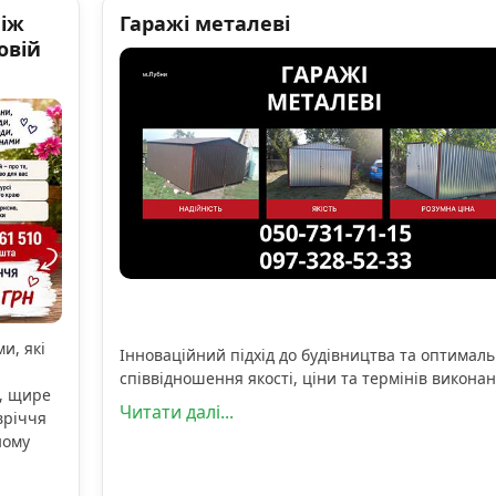
ніж
Гаражі металеві
овій
и, які
Інноваційний підхід до будівництва та оптимал
співвідношення якості, ціни та термінів виконан
, щире
Читати далі...
вріччя
ному