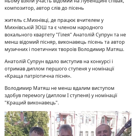
ньому взяли участь відомий на Лубенщині співак,
композитор, автор слів до пісень
житель с.Михнівці, де працює вчителем у
Михнівській ЗОШ та є членом народного
вокального квартету "Гілея" Анатолій Супрун та не
менш відомий пісняр, виконавець пісень та автор
музичних і поетичних твороів Володимир Матяш.
Анатолій Супрун вдало виступив на конкурсі і
отримав диплом першого ступеня у номінації
«Краща патріотична пісня».
Володимир Матяш не менш вдалим виступом
здобув перемогу (диплом І ступеня) у номінації
"Кращий виконавець".