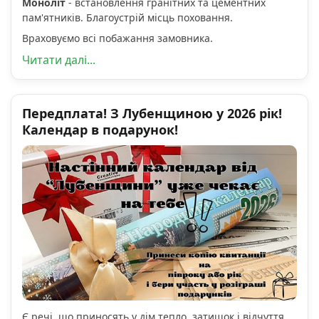
Моноліт
- встановлення гранітних та цементних
пам'ятників. Благоустрій місць поховання.
Враховуємо всі побажання замовника.
Читати далі...
Передплата! З Лубенщиною у 2026 рік!
Календар в подарунок!
Є речі, що приносять у дім тепло, затишок і відчуття