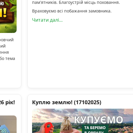
пам'ятників. Благоустрій місць поховання.
Враховуємо всі побажання замовника.
Читати далі...
оровчий
ний
ення
бо тема
 рік!
Куплю землю! (17102025)