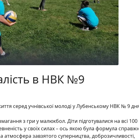
алість в НВК №9
иття серед учнівської молоді у Лубенському НВК № 9 дн
 змагання з гри у малюкбол. Діти підготувалися на всі 100
евненість у своїх силах – ось якою була формула справж
а атмосфера завзятого суперництва, доброзичливості,