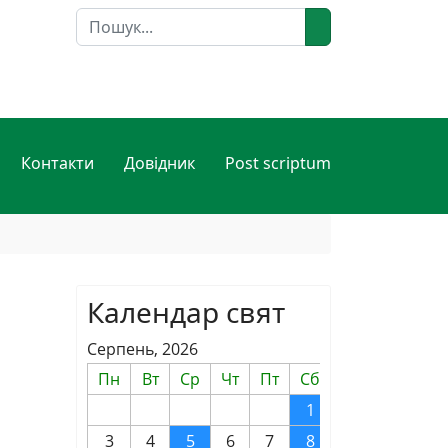
Пошук
Контакти
Довідник
Post scriptum
Календар свят
Серпень, 2026
Пн
Вт
Ср
Чт
Пт
Сб
Нд
1
2
3
4
5
6
7
8
9