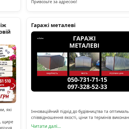
Привозьте за адресою!
ніж
Гаражі металеві
овій
и, які
Інноваційний підхід до будівництва та оптимал
співвідношення якості, ціни та термінів виконан
, щире
Читати далі...
вріччя