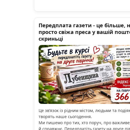
Передплата газети - це більше, 
просто свіжа преса у вашій пошт
скриньці
Це зв’язок із рідним містом, людьми та подіям
творять наше сьогодення.
Ми пишемо про тих, хто поруч, про важливе
й справжнє. Передплатіть газету на друге пі