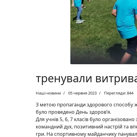
тренували витрив
Наші новини
05 червня 2023
Перегляди: 844
З метою пропаганди здорового способу ж
було проведено День здоров’я.
Для учнів 5, 6, 7 класів було організовано
командний дух, позитивний настрій та вп
гри. На спортивному майданчику панувал