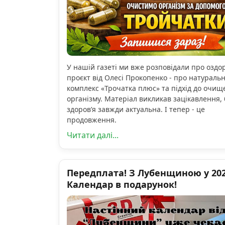
У нашій газеті ми вже розповідали про озд
проєкт від Олесі Прокопенко - про натураль
комплекс «Трочатка плюс» та підхід до очищ
організму. Матеріал викликав зацікавлення, 
здоров’я завжди актуальна. І тепер - це
продовження.
Читати далі...
Передплата! З Лубенщиною у 2026
Календар в подарунок!