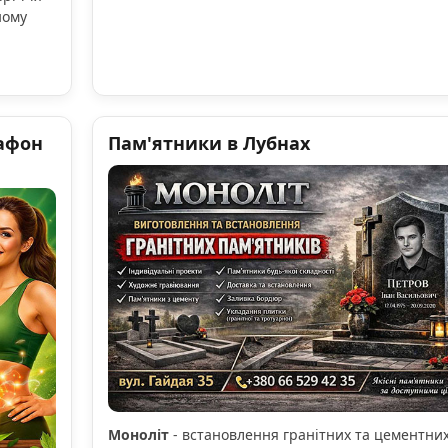
ному
афон
Пам'ятники в Лубнах
Моноліт
- встановлення гранітних та цементни