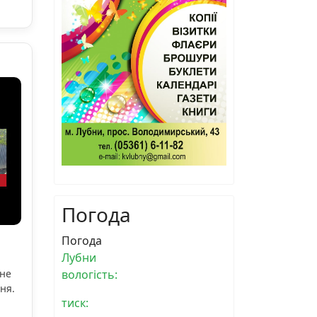
Погода
Погода
Лубни
ьне
вологість:
ня.
тиск: