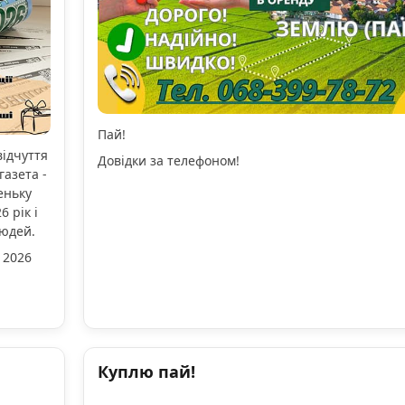
Пай!
відчуття
Довідки за телефоном!
газета -
еньку
 рік і
людей.
 2026
Куплю пай!