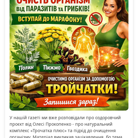
У нашій газеті ми вже розповідали про оздоровчий
проєкт від Олесі Прокопенко - про натуральний
комплекс «Трочатка плюс» та підхід до очищення
організму. Матеріал викликав зацікавлення, бо тема