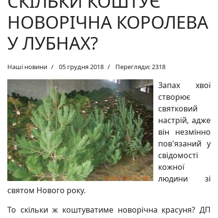
СКІЛЬКИ КОШТУЄ
НОВОРІЧНА КОРОЛЕВА
У ЛУБНАХ?
Наші новини
05 грудня 2018
Перегляди: 2318
Запах хвої
створює
святковий
настрій, адже
він незмінно
пов'язаний у
свідомості
кожної
людини зі
святом Нового року.
То скільки ж коштуватиме новорічна красуня? ДП