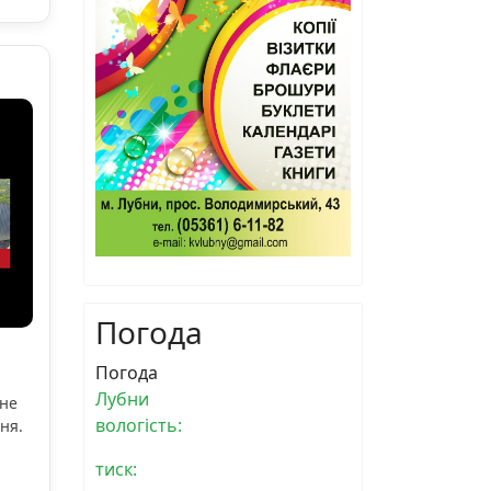
Погода
Погода
Лубни
ьне
вологість:
ня.
тиск: