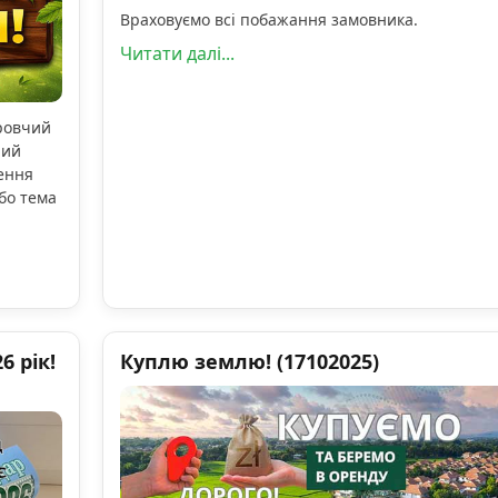
Враховуємо всі побажання замовника.
Читати далі...
оровчий
ний
ення
бо тема
 рік!
Куплю землю! (17102025)