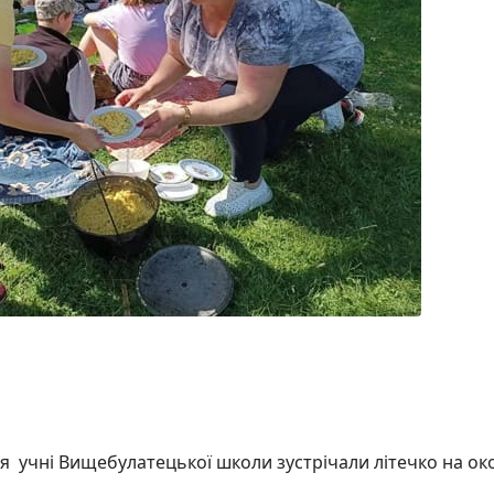
вня учні Вищебулатецької школи зустрічали літечко на ок