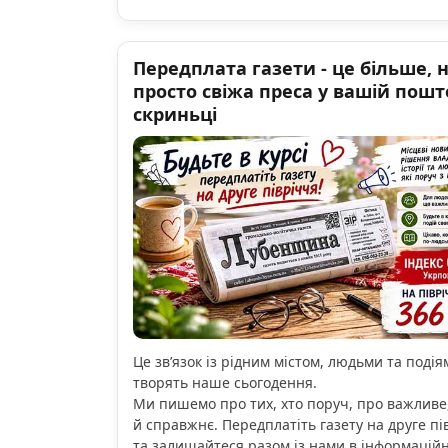
Передплата газети - це більше, 
просто свіжа преса у вашій пошт
скриньці
Це зв’язок із рідним містом, людьми та подіям
творять наше сьогодення.
Ми пишемо про тих, хто поруч, про важливе
й справжнє. Передплатіть газету на друге пі
та залишайтеся разом із нами в інформацій