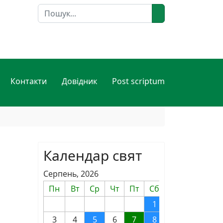
Пошук
Контакти
Довідник
Post scriptum
Календар свят
Серпень, 2026
Пн
Вт
Ср
Чт
Пт
Сб
Нд
1
2
3
4
5
6
7
8
9