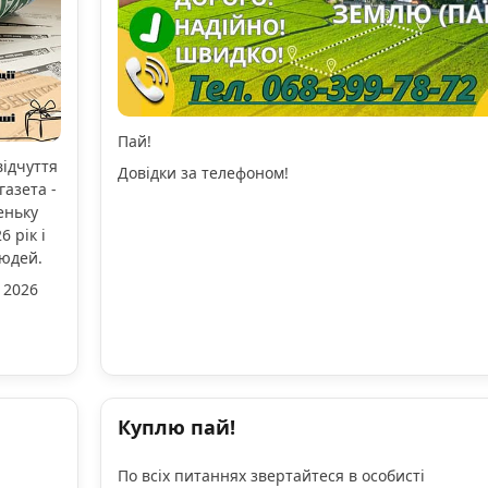
Пай!
відчуття
Довідки за телефоном!
газета -
еньку
 рік і
людей.
 2026
Куплю пай!
По всіх питаннях звертайтеся в особисті