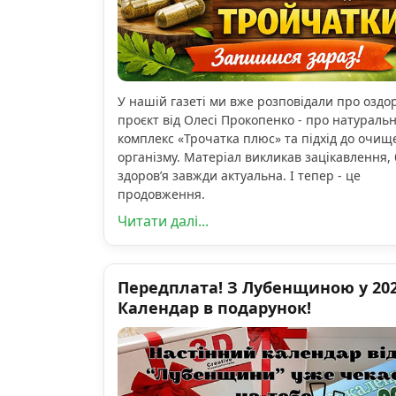
У нашій газеті ми вже розповідали про озд
проєкт від Олесі Прокопенко - про натураль
комплекс «Трочатка плюс» та підхід до очищ
організму. Матеріал викликав зацікавлення, 
здоров’я завжди актуальна. І тепер - це
продовження.
Читати далі...
Передплата! З Лубенщиною у 2026
Календар в подарунок!