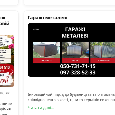
ніж
Гаражі металеві
овій
и, які
Інноваційний підхід до будівництва та оптимал
співвідношення якості, ціни та термінів виконан
, щире
Читати далі...
вріччя
ному