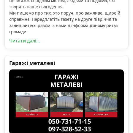
Це зв’язок із рідним містом, людьми та подіями, які
творять наше сьогодення.
Ми пишемо про тих, хто поруч, про важливе, щире й
справжнє. Передплатіть газету на друге півріччя та
залишайтеся разом із нами в інформаційному ритмі
громади.
Читати далі...
Гаражі металеві