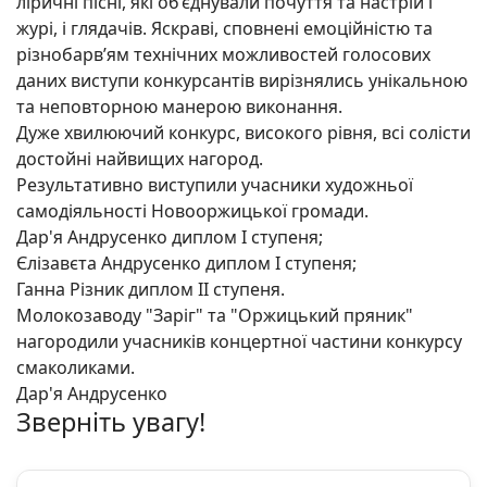
ліричні пісні, які об’єднували почуття та настрій і
журі, і глядачів. Яскраві, сповнені емоційністю та
різнобарв’ям технічних можливостей голосових
даних виступи конкурсантів вирізнялись унікальною
та неповторною манерою виконання.
Дуже
хвилюючий конкурс, високого рівня, всі солісти
достойні найвищих нагород.
Результативно виступили учасники художньої
самодіяльності Новооржицької громади.
Дар'я Андрусенко диплом І ступеня;
Єлізавєта Андрусенко диплом І ступеня;
Ганна Різник диплом ІІ ступеня.
Молокозаводу "Заріг" та "Оржицький пряник"
нагородили учасників концертної частини конкурсу
смаколиками.
Дар'я Андрусенко
Зверніть увагу!