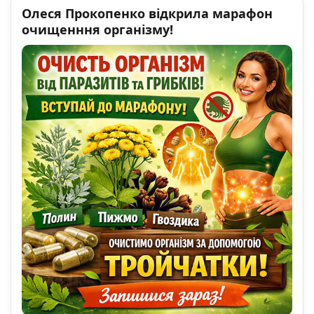
Олеся Прокопенко відкрила марафон
очищенння організму!