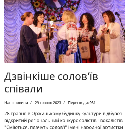
Дзвінкіше солов'їв
співали
Наші новини
29 травня 2023
Перегляди: 981
28 травня в Оржицькому будинку культури відбувся
відкритий регіональний конкурс солістів - вокалістів
"Сміються, плачуть солов'ї" імені народної артистки