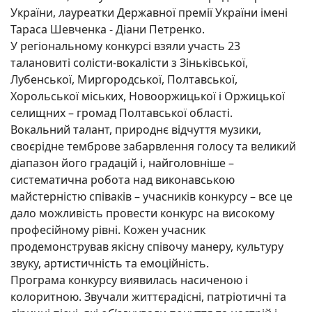
України, лауреатки Державної премії України імені
Тараса Шевченка - Діани Петренко.
У регіональному конкурсі взяли участь 23
талановиті солісти-вокалісти з Зіньківської,
Лубенської, Миргородської, Полтавської,
Хорольської міських, Новооржицької і Оржицької
селищних – громад Полтавської області.
Вокальний талант, природнє відчуття музики,
своєрідне темброве забарвлення голосу та великий
діапазон його градацій і, найголовніше –
систематична робота над виконавською
майстерністю співаків – учасників конкурсу – все це
дало можливість провести конкурс на високому
професійному рівні. Кожен учасник
продемонстрував якісну співочу манеру, культуру
звуку, артистичність та емоційність.
Програма конкурсу виявилась насиченою і
колоритною. Звучали життєрадісні, патріотичні та