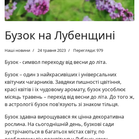
Бузок на Лубенщині
Наші новини
24 травня 2023
Перегляди: 979
Бузок - символ переходу від весни до літа.
Бузок – один з найкрасивіших і універсальних
квітучих чагарників. Завдяки пишності цвітіння,
красі квітів і їх чудовому аромату, бузок уособлює
місяць травень – перехід від весни до літа. До того ж,
в астрології бузок пов'язують зі знаком тільця.
Бузок здавна вирощувався як цінна декоративна
рослина. На сьогоднішній день, бузкові сади
зустрічаються в багатьох містах світу, по
особливому він розквітнув у Лубенському