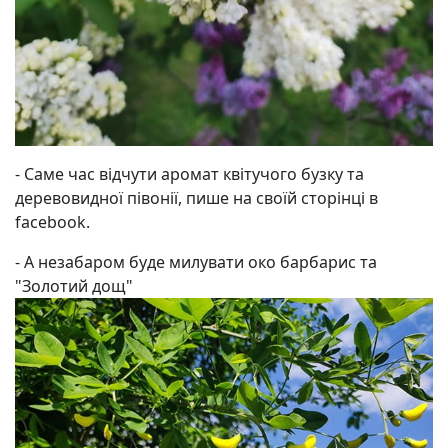
- Саме час відчути аромат квітучого бузку та
деревовидної півонії, пише на своїй сторінці в
facebook.
- А незабаром буде милувати око барбарис та
"Золотий дощ"