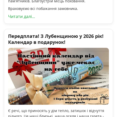
пам'ятників. Благоустрій місць поховання.
Враховуємо всі побажання замовника.
Читати далі...
Передплата! З Лубенщиною у 2026 рік!
Календар в подарунок!
Є речі, що приносять у дім тепло, затишок і відчуття
рідного. Це наші близькі, наша оселя і наша газета -