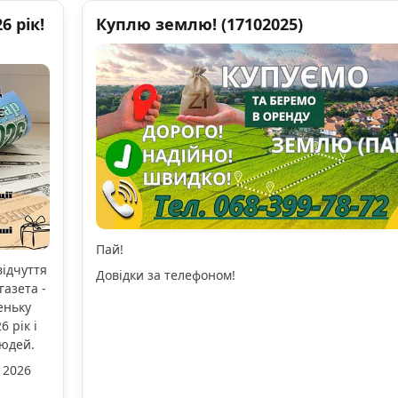
 рік!
Куплю землю! (17102025)
Пай!
відчуття
Довідки за телефоном!
газета -
еньку
 рік і
людей.
 2026