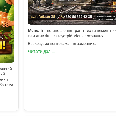
Моноліт
- встановлення гранітних та цементни
пам'ятників. Благоустрій місць поховання.
Враховуємо всі побажання замовника.
Читати далі...
оровчий
ний
ення
бо тема