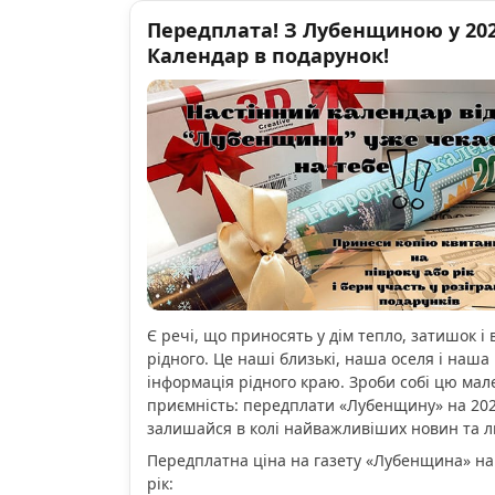
Передплата! З Лубенщиною у 2026
Календар в подарунок!
Є речі, що приносять у дім тепло, затишок і 
рідного. Це наші близькі, наша оселя і наша 
інформація рідного краю. Зроби собі цю мал
приємність: передплати «Лубенщину» на 2026
залишайся в колі найважливіших новин та 
Передплатна ціна на газету «Лубенщина» на
рік: