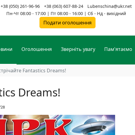
+38 (050) 261-96-96
+38 (063) 607-88-24
Lubenschina@ukr.net
Пн-Чт 08:00 - 17:00 | Пт 08:00 - 16:00 | Сб - Нд - вихідний
Подати оголошення
овини
Оголошення
Зверніть увагу
Пам'ятаємо
стрічайте Fantastics Dreams!
tics Dreams!
728