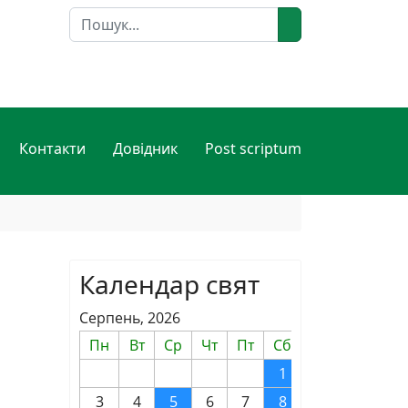
Пошук
Контакти
Довідник
Post scriptum
Календар свят
Серпень, 2026
Пн
Вт
Ср
Чт
Пт
Сб
Нд
1
2
3
4
5
6
7
8
9