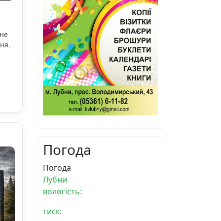
ьне
ня.
Погода
Погода
Лубни
вологість:
тиск: