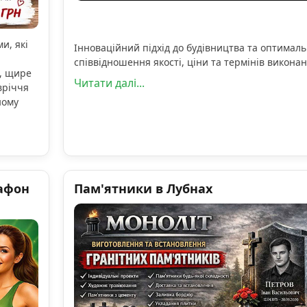
и, які
Інноваційний підхід до будівництва та оптимал
співвідношення якості, ціни та термінів виконан
, щире
Читати далі...
вріччя
ному
афон
Пам'ятники в Лубнах