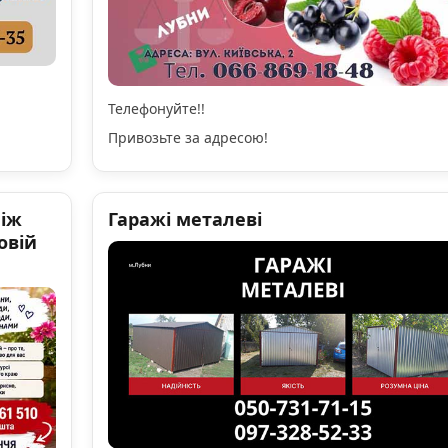
Телефонуйте!!
Привозьте за адресою!
ніж
Гаражі металеві
овій