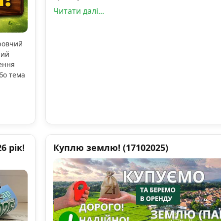
Читати далі...
оровчий
ний
ення
бо тема
 рік!
Куплю землю! (17102025)