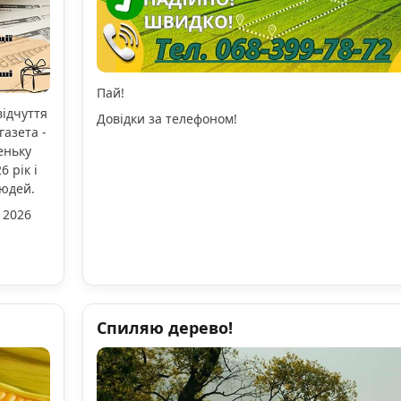
Пай!
відчуття
Довідки за телефоном!
газета -
еньку
 рік і
людей.
 2026
Спиляю дерево!