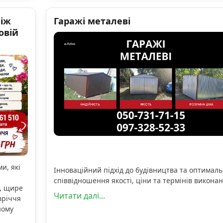
ніж
Гаражі металеві
овій
и, які
Інноваційний підхід до будівництва та оптимал
співвідношення якості, ціни та термінів виконан
, щире
Читати далі...
вріччя
ному