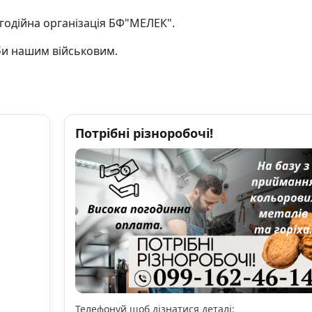
годійна організація БФ"МЕЛЕК".
би нашим військовим.
Потрібні різноробочі!
Телефонуй щоб дізнатися деталі: