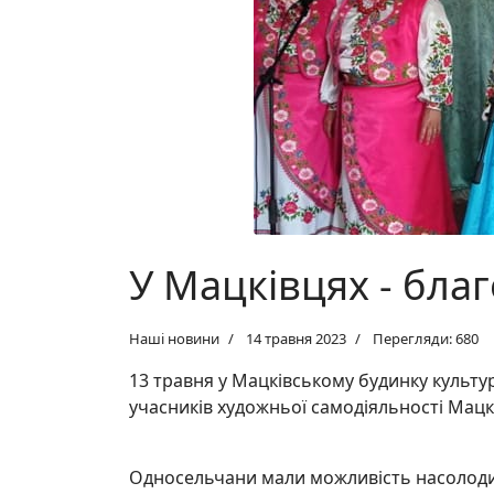
У Мацківцях - бла
Наші новини
14 травня 2023
Перегляди: 680
13 травня у Мацківському будинку культ
учасників художньої самодіяльності Мацк
Односельчани мали можливість насолоди