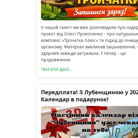
У нашій газеті ми вже розповідали про озд
проєкт від Олесі Прокопенко - про натураль
комплекс «Трочатка плюс» та підхід до очищ
організму. Матеріал викликав зацікавлення, 
здоров’я завжди актуальна. І тепер - це
продовження.
Читати далі...
Передплата! З Лубенщиною у 2026
Календар в подарунок!