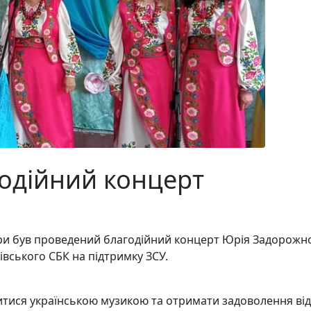
годійний концерт
ури був проведений благодійний концерт Юрія Задорожн
івського СБК на підтримку ЗСУ.
тися українською музикою та отримати задоволення від