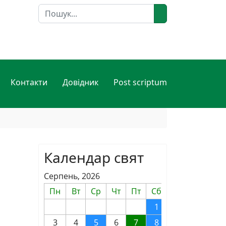
Пошук
Контакти
Довідник
Post scriptum
Календар свят
Серпень, 2026
Пн
Вт
Ср
Чт
Пт
Сб
Нд
1
2
3
4
5
6
7
8
9