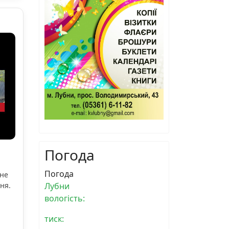
Погода
Погода
ьне
ня.
Лубни
вологість:
тиск: