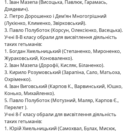
1. Іван Мазепа (Висоцька, Павлюк, Гарамась,
Дзядевич).
2. Петро Дорошенко і Дем’ян Многогрішний
(Лукієнко, Клименко, Звірковський).
3. Павло Полуботок (Корсун, Олексієнко, Васецька).
Учні 8-В класу обрали для висвітлення діяльність
таких гетьманів:
1. Богдан Хмельницький (Степаненко, Мироненко,
Жураковський, Коноваленко).
2. Іван Мазепа (Дорофії, Кисляк, Біланенко).
3. Кирило Розумовський (Зарапіна, Сало, Матьоха,
Охріменко).
4. Іван Виговський (Карпов К., Варвинський, Юшко,
Конько, Михайленко).
5. Павло Полуботок (Мотузний, Маляр, Карпов Є.,
Перелет ).
Учні 8-Г класу обрали для висвітлення діяльність
таких гетьманів:
1. Юрій Хмельницький (Самохвал, Булах, Мисюк,