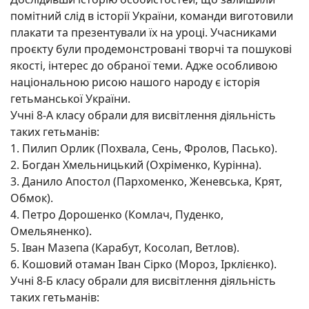
помітний слід в історії України, команди виготовили
плакати та презентували їх на уроці. Учасниками
проєкту були продемонстровані творчі та пошукові
якості, інтерес до обраної теми. Адже особливою
національною рисою нашого народу є історія
гетьманської України.
Учні 8-А класу обрали для висвітлення діяльність
таких гетьманів:
1. Пилип Орлик (Похвала, Сень, Фролов, Пасько).
2. Богдан Хмельницький (Охріменко, Курінна).
3. Данило Апостол (Пархоменко, Женевська, Крят,
Обмок).
4. Петро Дорошенко (Комлач, Пуденко,
Омельяненко).
5. Іван Мазепа (Карабут, Косолап, Ветлов).
6. Кошовий отаман Іван Сірко (Мороз, Ірклієнко).
Учні 8-Б класу обрали для висвітлення діяльність
таких гетьманів: