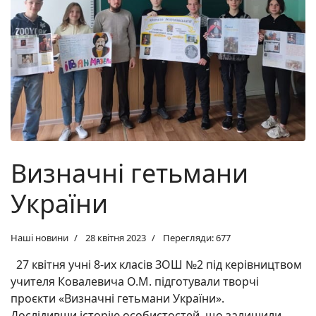
Визначні гетьмани
України
Наші новини
28 квітня 2023
Перегляди: 677
27 квітня учні 8-их класів ЗОШ №2 під керівництвом
учителя Ковалевича О.М. підготували творчі
проєкти «Визначні гетьмани України».
Дослідивши історію особистостей, що залишили