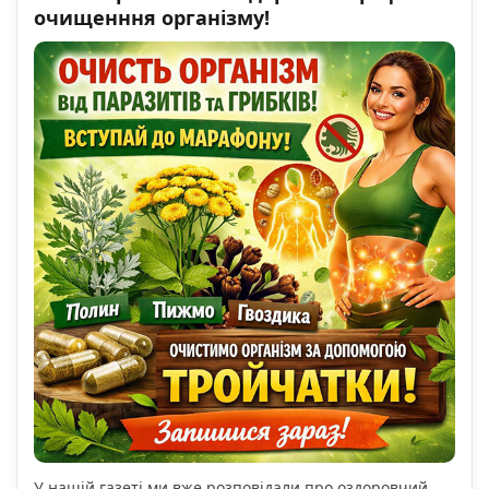
очищенння організму!
У нашій газеті ми вже розповідали про оздоровчий