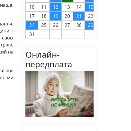
наша,
10
11
12
13
14
15
16
17
18
19
20
21
22
23
дання,
24
25
26
27
28
29
30
дини і
31
 своїх
тріли,
жий на
Онлайн-
передплата
олюції
 що ми