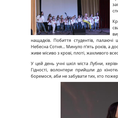
за
сп
Кр
св
ви
нащадків. Побиття студентів, палаючі 
Небесна Сотня... Минуло п’ять років, а до
живе місиво з крові, плоті, жахливого в
У цей день учні шкіл міста Лубни, керів
Гідності, волонтери прийшли до кіноте
боремося, аби не забувати тих, хто пожер