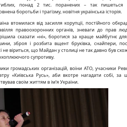
гиблих, понад 2 тис. поранених – так пишеться 
овнена боротьби і трагізму, новітня українська історія.
аїна втомилася від засилля корупції, постійного обкра
авілля правоохоронних органів, зневаги до прав лю
рішила сказати «ні», боротися за краще майбутнє для
шини, зброя і розбита вщент бруківка, снайпери, пос
сі не віриться, що Майдан у столиці не так давно був схо
сеохоплюючого супротиву.
ники громадських організацій, воїни АТО, учасники Рев
атру «Київська Русь», аби вкотре нагадати собі, за
твував своїм життям в ім’я України.