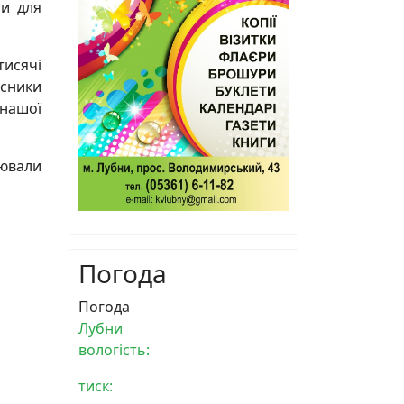
ли для
тисячі
асники
 нашої
нювали
Погода
Погода
Лубни
вологість:
тиск: