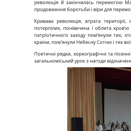
революція й закінчилась перемогою Ма
продовження боротьби і віри для перемоги
Кривава революція, втрата території, с
потерпілих, понівечена і облита кров’
патріотичного заходу пом’янули тих, х
країни, пом’янули Небесну Сотню і тих воїн
Поетичні рядки, хореографічні та пісенн
загальноміський урок з нагоди відзначенн