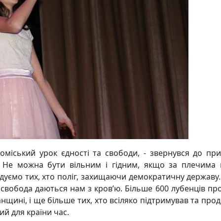
оміський урок єдності та свободи, - звернувся до при
- Не можна бути вільним і гідним, якщо за плечима
гадуємо тих, хто поліг, захищаючи демократичну державу.
 і свобода даються нам з кров’ю. Більше 600 лубенців п
нщині, і ще більше тих, хто всіляко підтримував та про
ий для країни час.