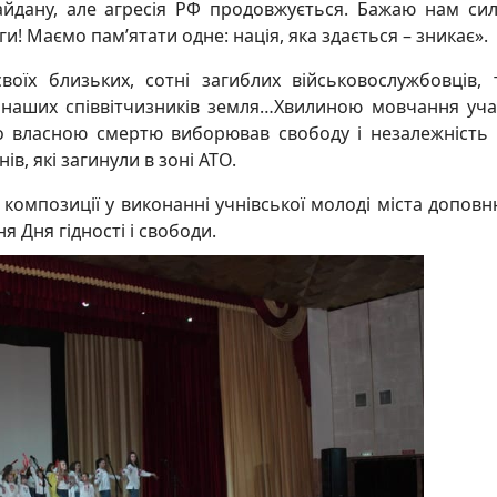
йдану, але агресія РФ продовжується. Бажаю нам си
! Маємо пам’ятати одне: нація, яка здається – зникає».
воїх близьких, сотні загиблих військовослужбовців, 
ю наших співвітчизників земля…Хвилиною мовчання уч
то власною смертю виборював свободу і незалежність
ів, які загинули в зоні АТО.
і композиції у виконанні учнівської молоді міста допов
я Дня гідності і свободи.