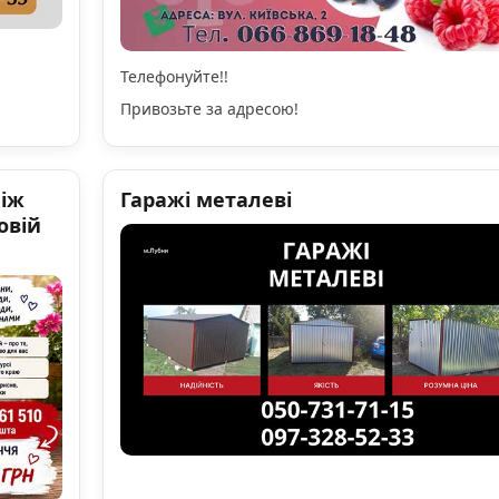
Телефонуйте!!
Привозьте за адресою!
ніж
Гаражі металеві
овій