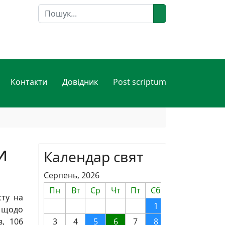
Пошук
Контакти
Довідник
Post scriptum
и
Календар свят
Серпень, 2026
Пн
Вт
Ср
Чт
Пт
Сб
Нд
сту на
1
2
 щодо
в, 106
3
4
5
6
7
8
9