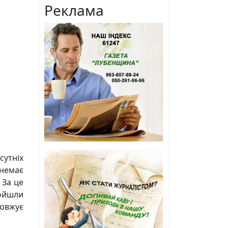
Реклама
сутніх
 немає
 За це
ройшли
довжує