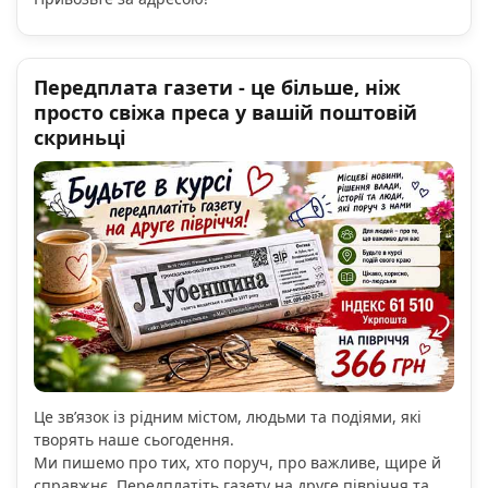
Передплата газети - це більше, ніж
просто свіжа преса у вашій поштовій
скриньці
Це зв’язок із рідним містом, людьми та подіями, які
творять наше сьогодення.
Ми пишемо про тих, хто поруч, про важливе, щире й
справжнє. Передплатіть газету на друге півріччя та