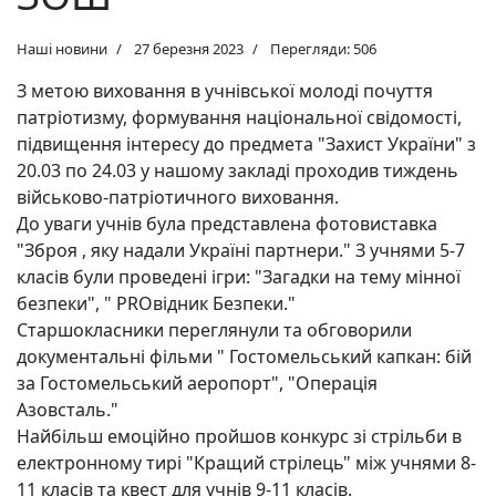
Наші новини
27 березня 2023
Перегляди: 506
З метою виховання в учнівської молоді почуття
патріотизму, формування національної свідомості,
підвищення інтересу до предмета "Захист України" з
20.03 по 24.03 у нашому закладі проходив тиждень
військово-патріотичного виховання.
До уваги учнів була представлена фотовиставка
"Зброя , яку надали Україні партнери." З учнями 5-7
класів були проведені ігри: "Загадки на тему мінної
безпеки", " PROвідник Безпеки."
Старшокласники переглянули та обговорили
документальні фільми " Гостомельський капкан: бій
за Гостомельський аеропорт", "Операція
Азовсталь."
Найбільш емоційно пройшов конкурс зі стрільби в
електронному тирі "Кращий стрілець" між учнями 8-
11 класів та квест для учнів 9-11 класів.