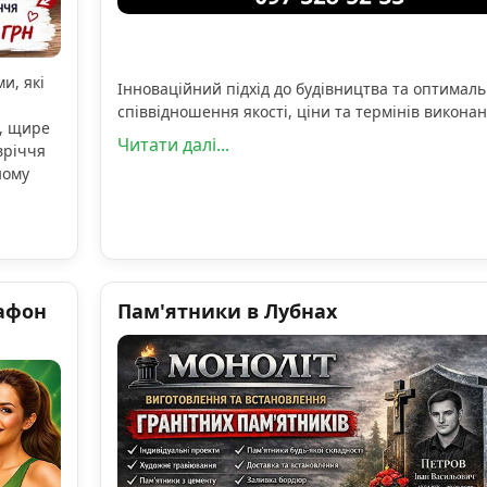
и, які
Інноваційний підхід до будівництва та оптимал
співвідношення якості, ціни та термінів виконан
, щире
Читати далі...
вріччя
ному
афон
Пам'ятники в Лубнах