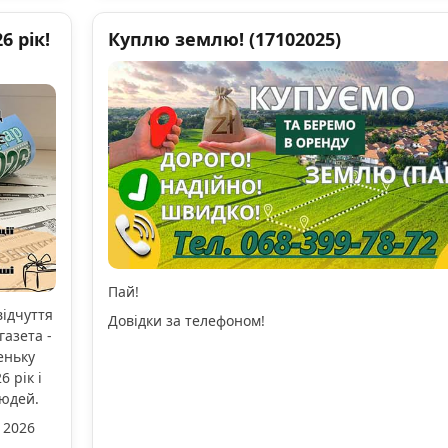
 рік!
Куплю землю! (17102025)
Пай!
відчуття
Довідки за телефоном!
газета -
еньку
 рік і
людей.
 2026