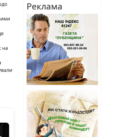
Реклама
одо
вими
де
ж на
я
ували