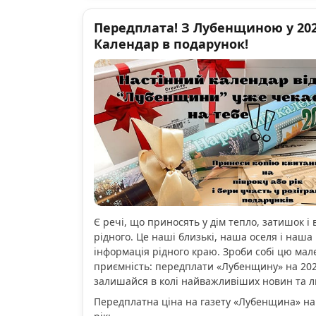
Передплата! З Лубенщиною у 2026
Календар в подарунок!
Є речі, що приносять у дім тепло, затишок і 
рідного. Це наші близькі, наша оселя і наша 
інформація рідного краю. Зроби собі цю мал
приємність: передплати «Лубенщину» на 2026
залишайся в колі найважливіших новин та 
Передплатна ціна на газету «Лубенщина» на