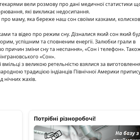
ліотекарями вели розмову про дані медичної статистики щ
рювання, які викликає недосипання.
 про маму, яка береже
наш сон своїми казками, колиско
ми та відео про режим сну. Дізналися який сон який бу
орим, успішним та сповненим енергії. Залюбки грали в
во причин зміни сну та неспання», «Сон і телефон». Тако
Вінграновського «Сон».
 вмільці з великою ретельністю взялися за виготовленн
народною традицією індіанців Північної Америки припис
д нічних жахів.
Потрібні різноробочі!