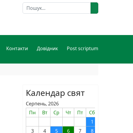
Пошук
Контакти
Довідник
Post scriptum
Календар свят
Серпень, 2026
Пн
Вт
Ср
Чт
Пт
Сб
Нд
1
2
3
4
5
6
7
8
9