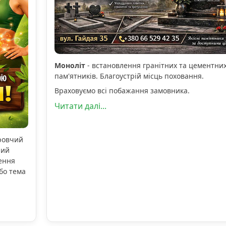
Моноліт
- встановлення гранітних та цементни
пам'ятників. Благоустрій місць поховання.
Враховуємо всі побажання замовника.
Читати далі...
оровчий
ний
ення
бо тема