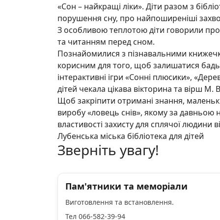
«Сон – найкращі ліки». Діти разом з біб
порушення сну, про найпоширеніші захво
З особливою теплотою діти говорили про
та читанням перед сном.
Познайомилися з пізнавальними книжечка
корисним для того, щоб залишатися бадь
інтерактивні ігри «Сонні плюсики», «Дере
дітей чекала цікава вікторина та вірш М. 
Щоб закріпити отримані знання, маленькі
виробу «ловець снів», якому за давньою 
властивості захисту для сплячої людини ві
Лубенська міська бібліотека для дітей
Зверніть увагу!
Пам'ятники та меморіали
Виготовлення та встановлення.
Тел 066-582-39-94