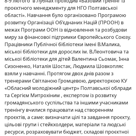
8-9 лютого в Лубнах проходив «Базовий тренінг із
проєктного менеджменту для НГО Полтавської
області». Навчання було організовано Програмою
розвитку Організації Об’єднаних Націй (ПРООН) в
межах Програми ООН із відновлення та розбудови
миру за фінансової підтримки Європейського Союзу.
Працівники Публічної бібліотеки імені В.Малика,
міської бібліотеки для дорослих ім. В.Леонтовича та
міської бібліотеки для дітей Валентина Сьомак, Інна
Сизоненко, Наталія Шостак, Людмила Шовкопляс
взяли у навчанні. Протягом двох днів разом з
тренерами Світланою Громцевою, директоркою КУ
«Обласний молодіжний центр» Полтавської облради
та Сергієм Митрохіним , експертом із розвитку
громадянського суспільства та іншими учасниками
тренінгу вчилися працювати над створенням
проєктів, а саме: визначати цілі та завдання проєкту,
цільові групи і стейкхолдери, матеріали та людські
ресурси, розраховувати бюджет, складові проєктної