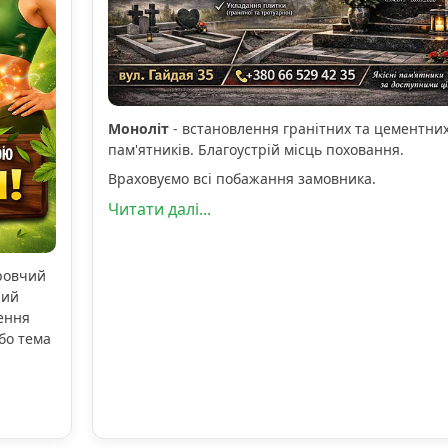
Моноліт
- встановлення гранітних та цементни
пам'ятників. Благоустрій місць поховання.
Враховуємо всі побажання замовника.
Читати далі...
оровчий
ний
ення
бо тема