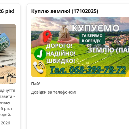
 рік!
Куплю землю! (17102025)
Пай!
відчуття
Довідки за телефоном!
газета -
еньку
 рік і
людей.
 2026