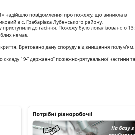
01» надійшло повідомлення про пожежу, що виникла в
иковий в с. Грабарівка Лубенського району.
у приступили до гасіння. Пожежу було локалізовано о 13:
гиблих немає.
криття. Врятовано дану споруду від знищення полум’ям.
о складу 19-ї державної пожежно-рятувальної частини та
Потрібні різноробочі!