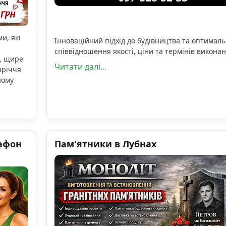
и, які
Інноваційний підхід до будівництва та оптимал
співвідношення якості, ціни та термінів виконан
, щире
Читати далі...
вріччя
ному
афон
Пам'ятники в Лубнах