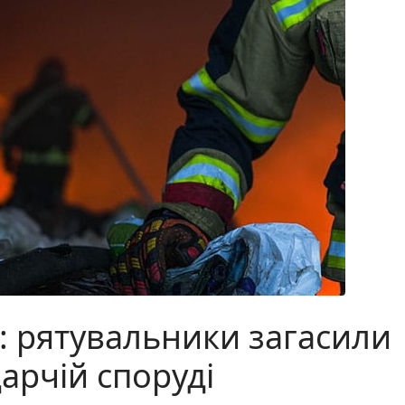
: рятувальники загасили
арчій споруді