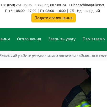
+38 (050) 261-96-96
+38 (063) 607-88-24
Lubenschina@ukr.net
Пн-Чт 08:00 - 17:00 | Пт 08:00 - 16:00 | Сб - Нд - вихідний
Подати оголошення
овини
Оголошення
Зверніть увагу
Пам'ятаємо
бенський район: рятувальники загасили займання в госп