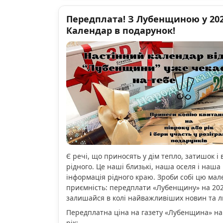
Передплата! З Лубенщиною у 2026
Календар в подарунок!
Є речі, що приносять у дім тепло, затишок і 
рідного. Це наші близькі, наша оселя і наша 
інформація рідного краю. Зроби собі цю мал
приємність: передплати «Лубенщину» на 2026
залишайся в колі найважливіших новин та 
Передплатна ціна на газету «Лубенщина» на
рік: