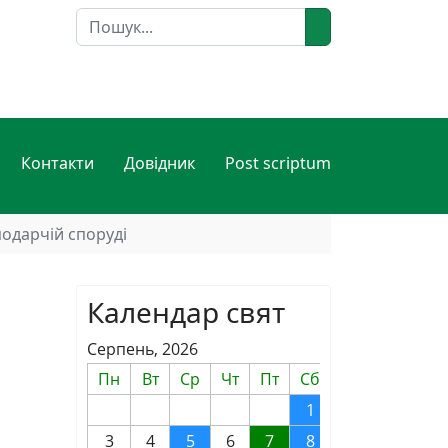
Пошук
Контакти
Довідник
Post scriptum
одарчій споруді
Календар свят
Серпень, 2026
Пн
Вт
Ср
Чт
Пт
Сб
Нд
1
2
3
4
5
6
7
8
9