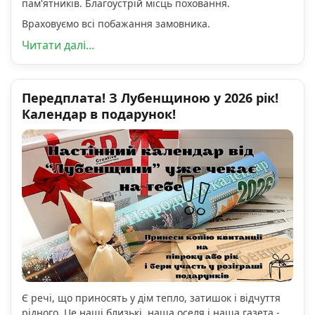
пам'ятників. Благоустрій місць поховання.
Враховуємо всі побажання замовника.
Читати далі...
Передплата! З Лубенщиною у 2026 рік!
Календар в подарунок!
Є речі, що приносять у дім тепло, затишок і відчуття
рідного. Це наші близькі, наша оселя і наша газета -