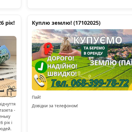
 рік!
Куплю землю! (17102025)
Пай!
відчуття
Довідки за телефоном!
газета -
еньку
 рік і
людей.