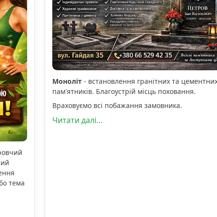
Моноліт
- встановлення гранітних та цементни
пам'ятників. Благоустрій місць поховання.
Враховуємо всі побажання замовника.
Читати далі...
оровчий
ний
ення
бо тема