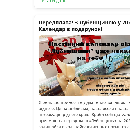
Читати далі...
Передплата! З Лубенщиною у 2026
Календар в подарунок!
Є речі, що приносять у дім тепло, затишок і 
рідного. Це наші близькі, наша оселя і наша 
інформація рідного краю. Зроби собі цю мал
приємність: передплати «Лубенщину» на 2026
залишайся в колі найважливіших новин та 