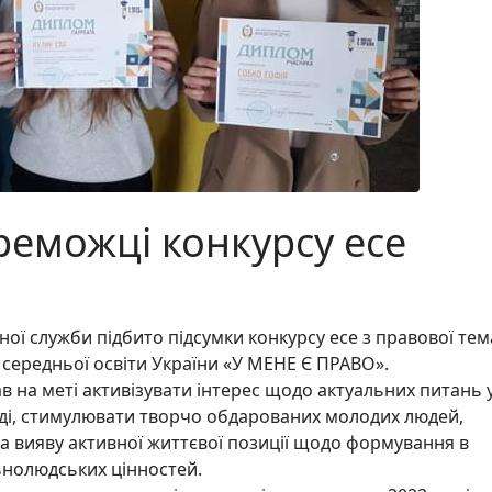
реможці конкурсу есе
рної служби підбито підсумки конкурсу есе з правової те
ї середньої освіти України «У МЕНЕ Є ПРАВО».
в на меті активізувати інтерес щодо актуальних питань 
оді, стимулювати творчо обдарованих молодих людей,
та вияву активної життєвої позиції щодо формування в
льнолюдських цінностей.