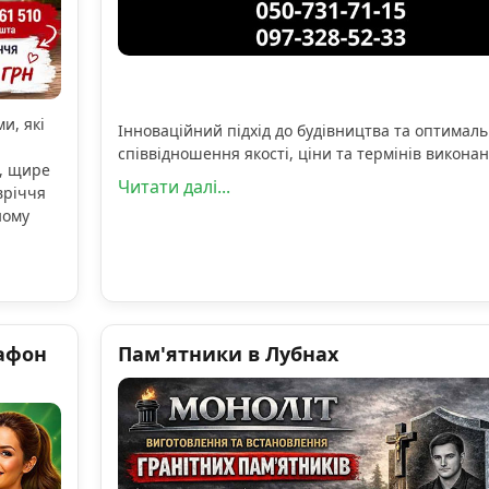
и, які
Інноваційний підхід до будівництва та оптимал
співвідношення якості, ціни та термінів виконан
, щире
Читати далі...
вріччя
ному
афон
Пам'ятники в Лубнах