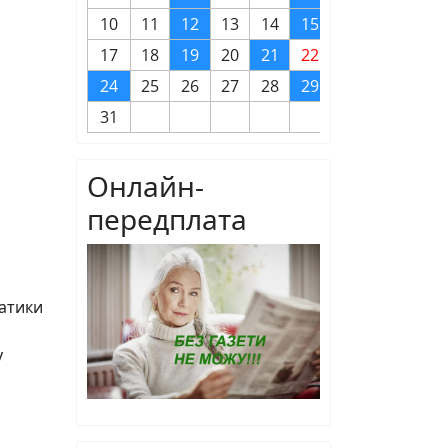
10
11
12
13
14
15
16
17
18
19
20
21
22
23
24
25
26
27
28
29
30
31
Онлайн-
передплата
матики
у