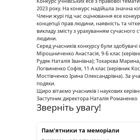
Конкурс учнівських есе з правової темати
2023 року. На конкурс надійшла значна кіл
Члени журі під час оцінювання есе конкурс
концепції прав людини, наявність та чітк
викладу змісту з урахуванням сучасного
людини.
Серед учасників конкурсу були здобувачі ос
Мірошниченко Анастасія, 9-Б клас (керівни
Рудяк Наталія Іванівна); Токарєва Марина
Логвиненко Софія, 11-А клас (керівник Кост
Мостівченко Ірина Олександрівна). За уча
подяки.
Щиро вітаємо учасників і наукових керівн
Заступник директора Наталія Романенко
Зверніть увагу!
Пам'ятники та меморіали