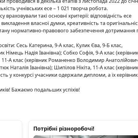
ки проводився в декілька етапів з листопада 2022 до січ
ькість учнівських есе – 1 021 творча робота.
у враховували такі основні критерії: відповідність есе
е викладення власної думки, креативність та оригінальні
 стану нормативно-правового забезпечення дотримання 
віти: Сесь Катерина, 9-А клас, Кулик Єва, 9-Б клас,
к Німець Надія Іванівна); Собко Софія, 9-А клас (керівни
, 11-А клас (керівник Романенко Володимир Анатолійович
юк Наталія Іванівна); Шипілов Нікіта, 11-А клас (керівни
сть у конкурсі учасники одержали дипломи, а їх керівник
иків! Бажаємо подальших успіхів!
Потрібні різноробочі!