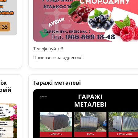
Телефонуйте!!
Привозьте за адресою!
ніж
Гаражі металеві
овій