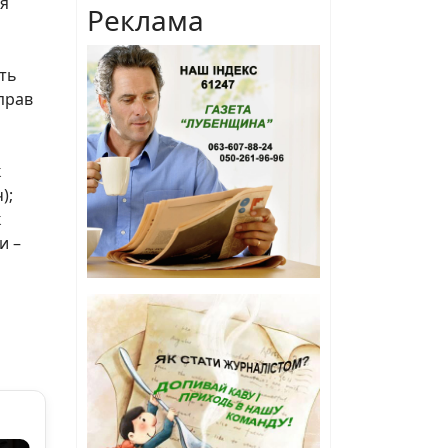
ня
Реклама
сть
прав
к
);
к
и –