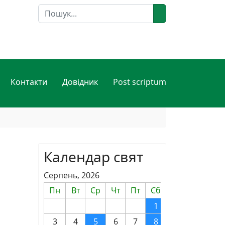
Пошук
Контакти
Довідник
Post scriptum
Календар свят
Серпень, 2026
Пн
Вт
Ср
Чт
Пт
Сб
Нд
1
2
3
4
5
6
7
8
9