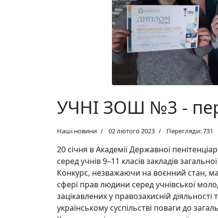
УЧНІ ЗОШ №3 - пе
Наші новини
02 лютого 2023
Перегляди: 731
20 січня в Академії Державної пенітенціа
серед учнів 9–11 класів закладів загально
Конкурс, незважаючи на воєнний стан, ма
сфері прав людини серед учнівської мол
зацікавлених у правозахисній діяльності 
українському
суспільстві поваги до зага