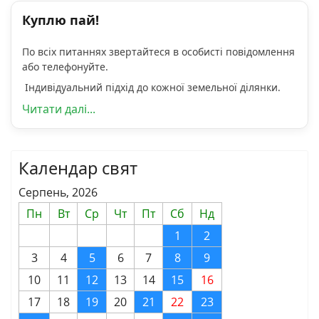
Куплю пай!
По всіх питаннях звертайтеся в особисті повідомлення
або телефонуйте.
Індивідуальний підхід до кожної земельної ділянки.
Читати далі...
Календар свят
Серпень, 2026
Пн
Вт
Ср
Чт
Пт
Сб
Нд
1
2
3
4
5
6
7
8
9
10
11
12
13
14
15
16
17
18
19
20
21
22
23