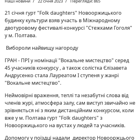
Наші новини
22 січня 2023
Перегляди: 865
21 січня гурт "Folk daughters" Новооржицького
будинку культури взяв участь в Міжнародному
двотуровому фестивалі-конкурсі "Стежками Гоголя"
у м. Полтава.
Вибороли найвищу нагороду
ГРАН - ПРІ у номінації "Вокальне мистецтво" серед
45 учасників конкурсу , а також солістка Єлізавета
Андрусенко стала Лауреатом І ступеня у жанрі
"Вокальне мистецтво".
Неймовірні враження, теплі та незабутні слова від
членів журі, атмосфера залу, сам виступ звичайно не
зрівняється ні з яким дистанційним конкурсом, коли
вже у м. Полтава гурт "Folk daughters" з
Новооржицького на вустах у людей та учасників.
Допомогу у поїздці надали директор Новооржцього