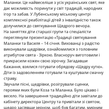
Маланки. Це найвеселіше з усіх українських свят, яке
дає можливість поринути у світ традицій, народних
ігор та забав. У Лубенському міському центрі
комплексної реабілітації дітей з інвалідністю також
долучилися до святкування Щедрого вечора.
На заняттях діти старшої групи та спеціалісти
переглянули презентацію «Традиції святкування
Маланки та Василя – 14 січня. Вихованці з радістю
виконували щедрівки, ознайомилися з головним
атрибутом свята - Зіркою. Власноруч виготовили і
прикрасили кожен свою зірочку. Загадавши
бажання, взялися готувати обрядову «Щедру кутю».
Діти із задоволенням готували та куштували смачну
страву.
Звучали пісні, щедрівки, розігрували сценки,
героями яких були Коза та Маланка. Було цікаво і
весело. На завершення традиційно діти завітали до
кабінету директора Центру та привітали зі святом,
щедро засіявши зерном, щоб був багатим, мирним