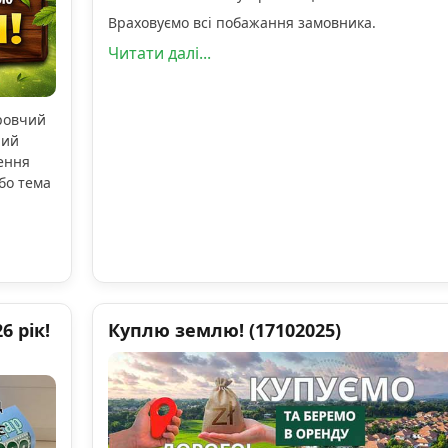
Враховуємо всі побажання замовника.
Читати далі...
оровчий
ний
ення
бо тема
 рік!
Куплю землю! (17102025)