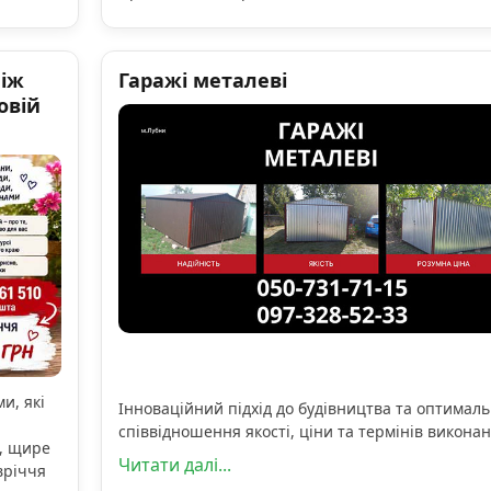
ніж
Гаражі металеві
овій
и, які
Інноваційний підхід до будівництва та оптимал
співвідношення якості, ціни та термінів виконан
, щире
Читати далі...
вріччя