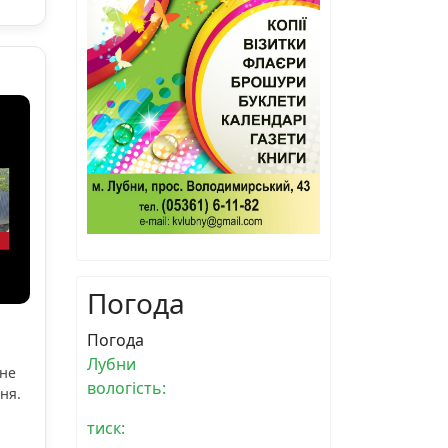
Погода
Погода
Лубни
ьне
вологість:
ня.
тиск: