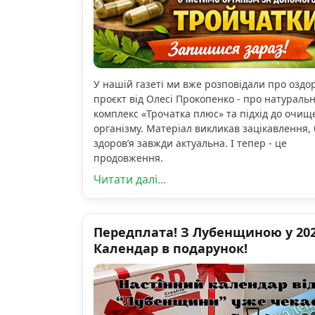
У нашій газеті ми вже розповідали про озд
проєкт від Олесі Прокопенко - про натураль
комплекс «Трочатка плюс» та підхід до очищ
організму. Матеріал викликав зацікавлення, 
здоров’я завжди актуальна. І тепер - це
продовження.
Читати далі...
Передплата! З Лубенщиною у 2026
Календар в подарунок!