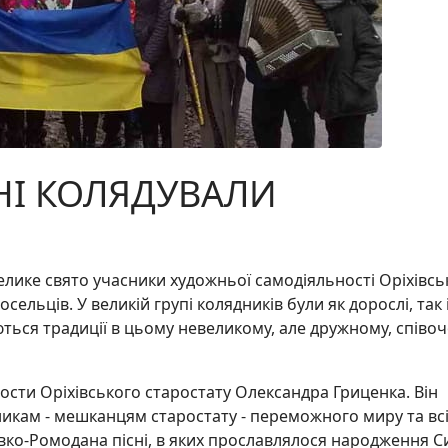
НІ КОЛЯДУВАЛИ
велике свято учасники художньої самодіяльності Оріхівсь
ельців. У великій групі колядників були як дорослі, так і
ються традиції в цьому невеликому, але дружному, співо
рости Оріхівського старостату Олександра Гриценка. Він
никам - мешканцям старостату - переможного миру та вс
Левко-Ромодана пісні, в яких прославлялося народження С