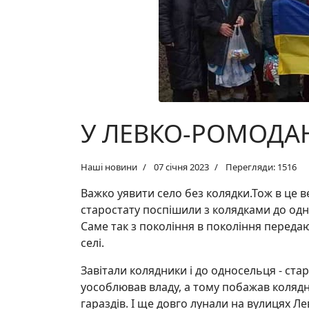
У ЛЕВКО-РОМОДА
Наші новини
07 січня 2023
Перегляди: 1516
Важко уявити село без колядки.Тож в це 
старостату поспішили з колядками до однос
Саме так з покоління в покоління переда
селі.
Завітали колядники і до односельця - ста
уособлював владу, а тому побажав коляд
гараздів. І ще довго лунали на вулицях 