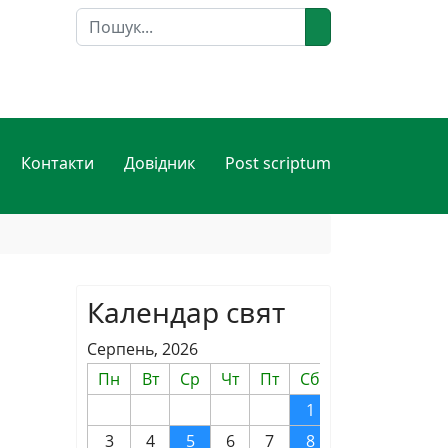
Пошук
Контакти
Довідник
Post scriptum
Календар свят
Серпень, 2026
Пн
Вт
Ср
Чт
Пт
Сб
Нд
1
2
3
4
5
6
7
8
9