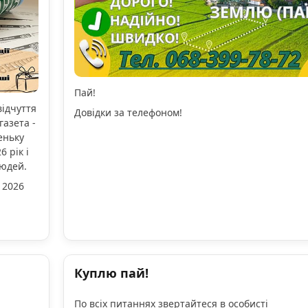
Пай!
відчуття
Довідки за телефоном!
газета -
еньку
 рік і
людей.
 2026
Куплю пай!
По всіх питаннях звертайтеся в особисті