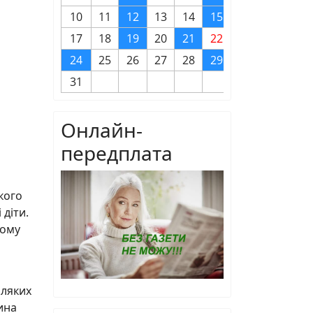
10
11
12
13
14
15
16
17
18
19
20
21
22
23
24
25
26
27
28
29
30
31
Онлайн-
передплата
кого
 діти.
чому
іляких
ина