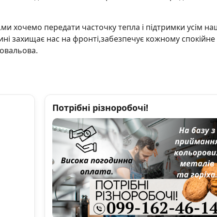
,ми хочемо передати часточку тепла і підтримки усім н
ині захищає нас на фронті,забезпечує кожному спокійне
Ковальова.
Потрібні різноробочі!