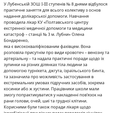
У Лубенській ЗОШ І-ІІІ ступенів № 8 днями відбулося
практичне заняття для всього колективу з основ
надання долікарської допомоги. Навчання
проводила лікар КУ «Полтавського центру
екстренної медичної допомоги та медицини
катастроф – станції № 3 м. Лубни» Олена
Бондаренко,
яка є висококваліфікованим фахівцем. Вона
розповіла присутнім про види кровотеч – венозну та
артеріальну – та надала практичні поради щодо їх
зупинки на різних ділянках тіла людини за
допомогою турнікета, джгута, ізраїльського бинта,
та зазначила про можливість застосування в
екстремальних умовах підручних засобів, зокрема
косинки або ж хустини. Працівники школи мали
змогу попрактикуватися у накладенні пов’язок на
рани голови, очей, шиї та грудної клітини.
Корисними були також поради лікаря щодо