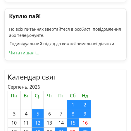
Куплю пай!
По всіх питаннях звертайтеся в особисті повідомлення
або телефонуйте.
Індивідуальний підхід до кожної земельної ділянки.
Читати далі...
Календар свят
Серпень, 2026
Пн
Вт
Ср
Чт
Пт
Сб
Нд
1
2
3
4
5
6
7
8
9
10
11
12
13
14
15
16