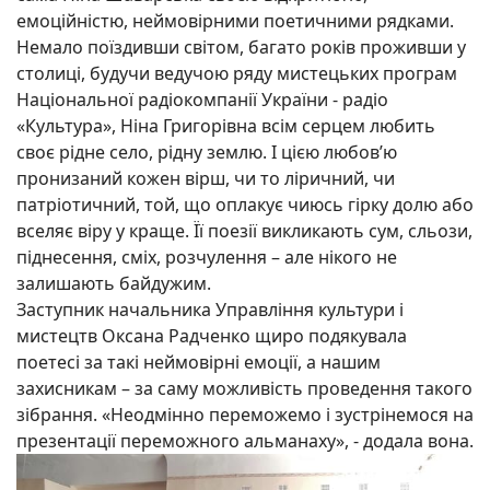
емоційністю, неймовірними поетичними рядками.
Немало поїздивши світом, багато років проживши у
столиці, будучи ведучою ряду мистецьких програм
Національної радіокомпанії України - радіо
«Культура», Ніна Григорівна всім серцем любить
своє рідне село, рідну землю. І цією любов’ю
пронизаний кожен вірш, чи то ліричний, чи
патріотичний, той, що оплакує чиюсь гірку долю або
вселяє віру у краще. Її поезії викликають сум, сльози,
піднесення, сміх, розчулення – але нікого не
залишають байдужим.
Заступник начальника Управління культури і
мистецтв Оксана Радченко щиро подякувала
поетесі за такі неймовірні емоції, а нашим
захисникам – за саму можливість проведення такого
зібрання. «Неодмінно переможемо і зустрінемося на
презентації переможного альманаху», - додала вона.