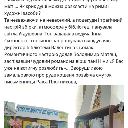
місті… Як крик душі можна розкласти на рими і
художні засоби?
Та незважаючи на невеселий, а подекуди і трагічний
настрій збірки, атмосфера у бібліотеці панувала
світла й душевна. Тон задавала ведуча Інна
Сизоненко, гостинно запрошувала відвідувачів
директор бібліотеки Валентина Сьомак.
Романтичного настрою додав Володимир Матяш,
заспівавши чудовий романс на вірш пані Ніни «Я Вас
уже не встигну розлюбить»… Зворушливою
замальовкою про руде кошеня розвіяла смуток
письменниця Раїса Плотникова,