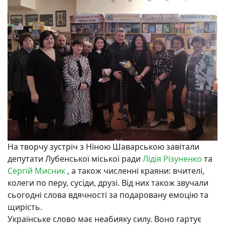
На творчу зустріч з Ніною Шаварською завітали
депутати Лубенської міської ради
Лідія Різуненко
та
Сергій Мисник
, а також численні краяни: вчителі,
колеги по перу, сусіди, друзі. Від них також звучали
сьогодні слова вдячності за подаровану емоцію та
щирість.
Українське слово має неабияку силу. Воно гартує