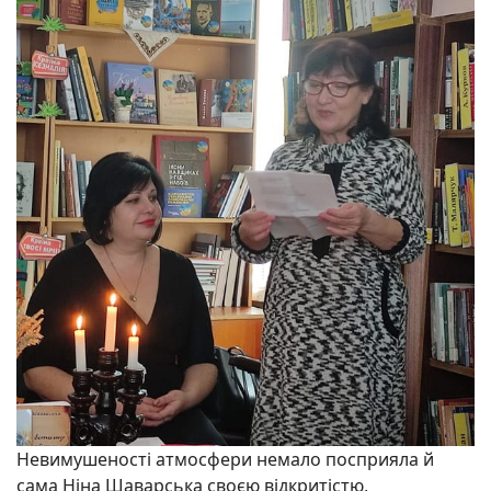
Невимушеності атмосфери немало посприяла й
сама Ніна Шаварська своєю відкритістю,