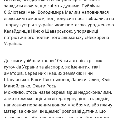
завадити людям, що світять душами. Публічна
бібліотека імені Володимира Малика
наповнилася
людським гомоном, поціновувачі поезії зібралися на
творчу зустріч з українською поетесою, уродженкою
Калайдинців Ніною Шаварською, упорядниці
патріотичного поетичного альманаху «Нескорена
Україна».
До книги увійшли твори 105-ти авторів з різних
куточків України та діаспори, як іменитих, так і
аматорів. Серед них і наших земляків: Ніни
Шаварської, Раїси Плотникової, Лариси Галич, Юлії
Манойленко, Ольги Рось.
Можливо, хтось назве окремі вірші недосконалими,
але хто зможе оцінити літературну цінність рядків,
написаних пораненим воїном між боями, або плачу
матері за сином чи щемної розповіді дитини, що
загинула під обстрілами десь там, у зруйнованому