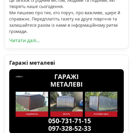
Це зв’язок із рідним містом, людьми та подіями, які
творять наше сьогодення.
Ми пишемо про тих, хто поруч, про важливе, щире й
справжнє. Передплатіть газету на друге півріччя та
залишайтеся разом із нами в інформаційному ритмі
громади.
Читати далі...
Гаражі металеві