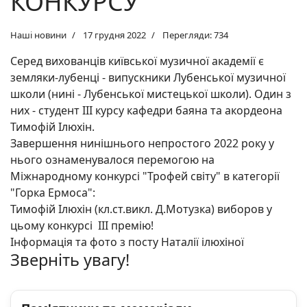
КОНКУРСУ
Наші новини
17 грудня 2022
Перегляди: 734
Серед вихованців київської музичної академії є
земляки-лубенці - випускники Лубенської музичної
школи (нині - Лубенської мистецької школи). Один з
них - студент ІІІ курсу кафедри баяна та акордеона
Тимофій Ілюхін.
Завершення нинішнього непростого 2022 року у
нього ознаменувалося перемогою на
Міжнародному конкурсі "Трофей світу" в категорії
"Горка Ермоса":
Тимофій Ілюхін (кл.ст.викл. Д.Мотузка) виборов у
цьому конкурсі ІІІ премію!
Інформація та фото з посту Наталії ілюхіної
Зверніть увагу!