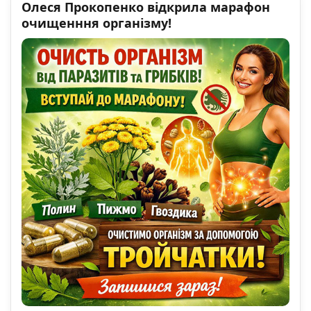
Олеся Прокопенко відкрила марафон
очищенння організму!