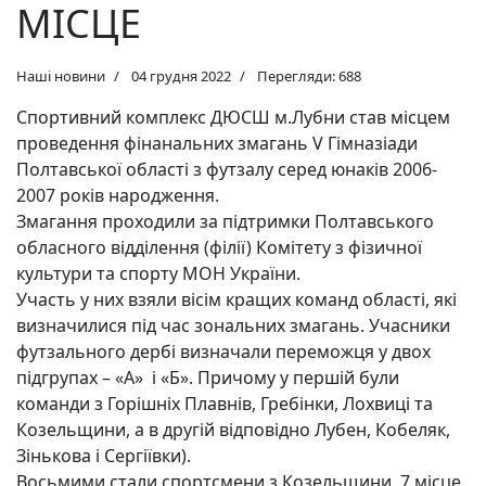
МІСЦЕ
Наші новини
04 грудня 2022
Перегляди: 688
Спортивний комплекс ДЮСШ м.Лубни став місцем
проведення фінанальних змагань V Гімназіади
Полтавської області з футзалу серед юнаків 2006-
2007 років народження.
Змагання проходили за підтримки Полтавського
обласного відділення (філії) Комітету з фізичної
культури та спорту МОН України.
Участь у них взяли вісім кращих команд області, які
визначилися під час зональних змагань. Учасники
футзального дербі визначали переможця у двох
підгрупах – «А» і «Б». Причому у першій були
команди з Горішніх Плавнів, Гребінки, Лохвиці та
Козельщини, а в другій відповідно Лубен, Кобеляк,
Зінькова і Сергіївки).
Восьмими стали спортсмени з Козельщини. 7 місце