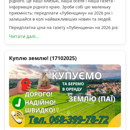
рідного. Це наші близькі, наша оселя і наша газета -
інформація рідного краю. Зроби собі цю маленьку
приємність: передплати «Лубенщину» на 2026 рік і
залишайся в колі найважливіших новин та людей.
Передплатна ціна на газету «Лубенщина» на 2026 рік:
Читати далі...
Куплю землю! (17102025)