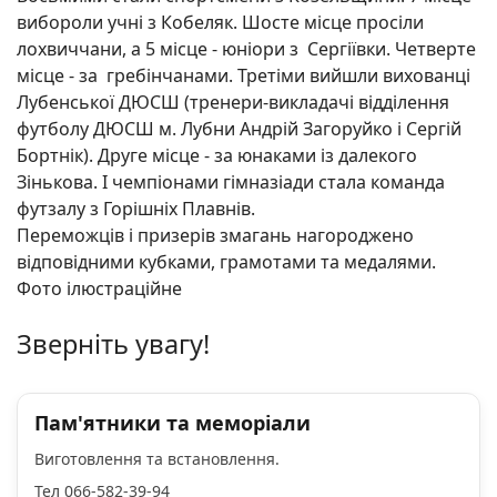
вибороли учні з Кобеляк. Шосте місце просіли
лохвиччани, а 5 місце - юніори з Сергіївки. Четверте
місце - за гребінчанами. Третіми вийшли вихованці
Лубенської ДЮСШ (тренери-викладачі відділення
футболу ДЮСШ м. Лубни Андрій Загоруйко і Сергій
Бортнік). Друге місце - за юнаками із далекого
Зінькова. І чемпіонами гімназіади стала команда
футзалу з Горішніх Плавнів.
Переможців і призерів змагань нагороджено
відповідними кубками, грамотами та медалями.
Фото ілюстраційне
Зверніть увагу!
Пам'ятники та меморіали
Виготовлення та встановлення.
Тел 066-582-39-94