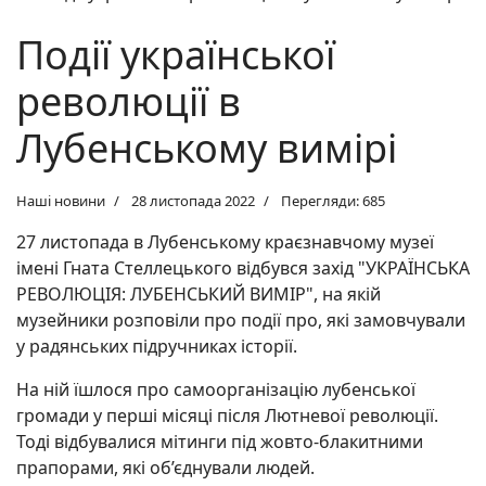
Події української
революції в
Лубенському вимірі
Наші новини
28 листопада 2022
Перегляди: 685
27 листопада в Лубенському краєзнавчому музеї
імені Гната Стеллецького відбувся захід "УКРАЇНСЬКА
РЕВОЛЮЦІЯ: ЛУБЕНСЬКИЙ ВИМІР", на якій
музейники розповіли про події про, які замовчували
у радянських підручниках історії.
На ній їшлося про самоорганізацію лубенської
громади у перші місяці після Лютневої революції.
Тоді відбувалися мітинги під жовто-блакитними
прапорами, які об’єднували людей.