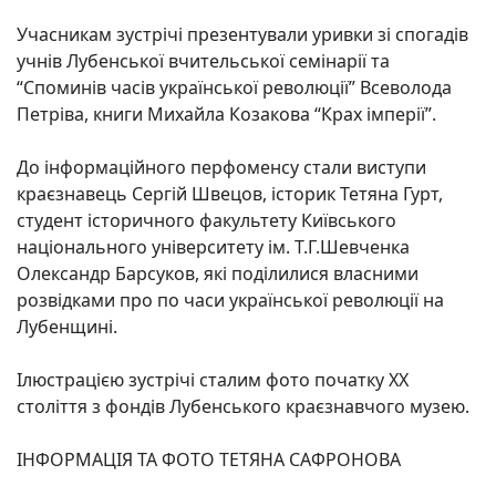
Учасникам зустрічі презентували уривки зі спогадів
учнів Лубенської вчительської семінарії та
“Споминів часів української революції” Всеволода
Петріва, книги Михайла Козакова “Крах імперії”.
До інформаційного перфоменсу стали виступи
краєзнавець Сергій Швецов, історик Тетяна Гурт,
студент історичного факультету Київського
національного університету ім. Т.Г.Шевченка
Олександр Барсуков, які поділилися власними
розвідками про по часи української революції на
Лубенщині.
Ілюстрацією зустрічі сталим фото початку ХХ
століття з фондів Лубенського краєзнавчого музею.
ІНФОРМАЦІЯ ТА ФОТО ТЕТЯНА САФРОНОВА