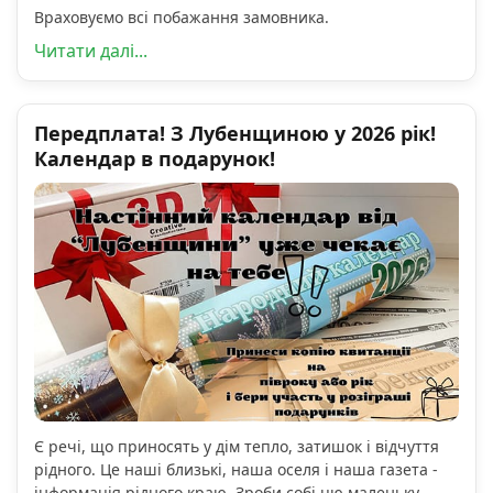
Враховуємо всі побажання замовника.
Читати далі...
Передплата! З Лубенщиною у 2026 рік!
Календар в подарунок!
Є речі, що приносять у дім тепло, затишок і відчуття
рідного. Це наші близькі, наша оселя і наша газета -
інформація рідного краю. Зроби собі цю маленьку