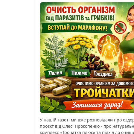
У нашій газеті ми вже розповідали про озд
проєкт від Олесі Прокопенко - про натураль
комплекс «Трочатка плюс» та підхід до очищ