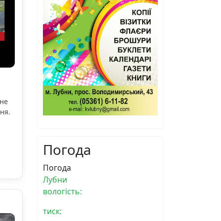
ьне
ня.
Погода
Погода
Лубни
вологість:
тиск: