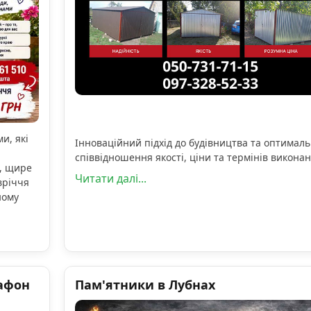
и, які
Інноваційний підхід до будівництва та оптимал
співвідношення якості, ціни та термінів виконан
, щире
Читати далі...
вріччя
ному
афон
Пам'ятники в Лубнах