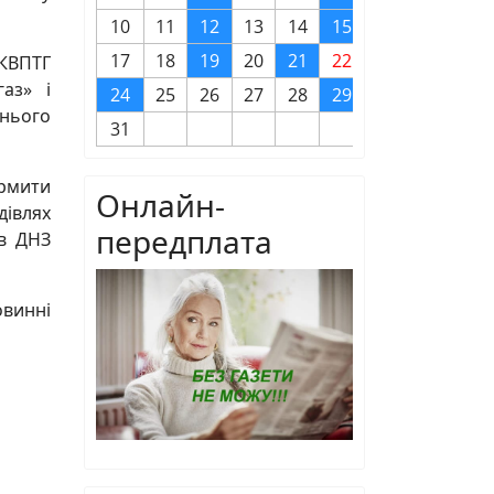
10
11
12
13
14
15
16
17
18
19
20
21
22
23
КВПТГ
аз» і
24
25
26
27
28
29
30
нього
31
ормити
Онлайн-
дівлях
передплата
 в ДНЗ
овинні