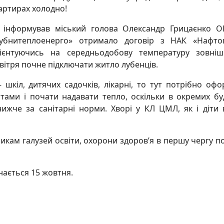
артирах холодно!
 інформував міський голова Олександр Грицаєнко О
убнитеплоенерго» отримало договір з НАК «Нафтог
ієнтуючись на середньодобову температуру зовніш
вітря почне підключати житло лубенців.
 шкіл, дитячих садочків, лікарні, то тут потрібно оф
штами і почати надавати тепло, оскільки в окремих бу
нижче за санітарні норми. Хворі у КЛ ЦМЛ, як і діти
икам галузей освіти, охорони здоров’я в першу чергу п
нається 15 жовтня.