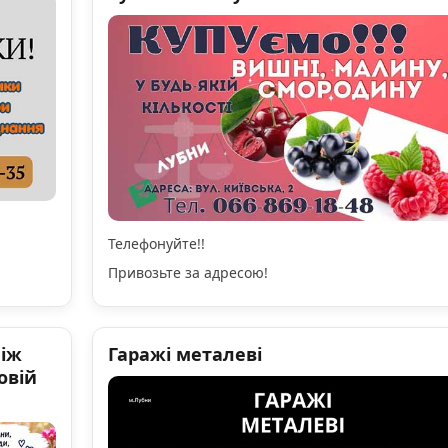
Телефонуйте!!
Привозьте за адресою!
ніж
Гаражі металеві
овій