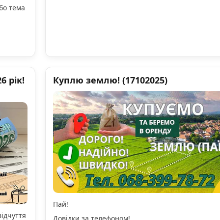
бо тема
 рік!
Куплю землю! (17102025)
Пай!
відчуття
Довідки за телефоном!