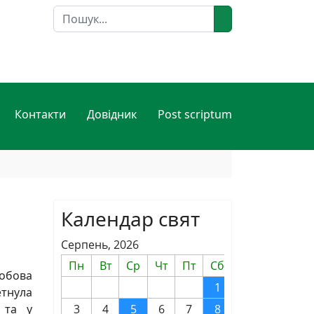
Пошук
Контакти
Довідник
Post scriptum
Календар свят
Серпень, 2026
Пн
Вт
Ср
Чт
Пт
Сб
Нд
добова
1
2
тнула
 та у
3
4
5
6
7
8
9