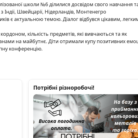
алізованої школи №6 ділилися досвідом свого навчання т
 Індії, Швейцарії, Нідерландів, Монтенегро
ників є актуальною темою. Діалог відбувся цікавим, легки
 кордоном, кількість предметів, які вивчаються та як
ланами на майбутнє. Діти отримали купу позитивних
емоц
упну конференцію.
Потрібні різноробочі!