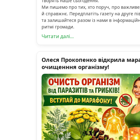
творять наше сьогодення.
Ми пишемо про тих, хто поруч, про важливе
й справжнє. Передплатіть газету на друге пі
та залишайтеся разом із нами в інформацій
ритмі громади.
Читати далі...
Олеся Прокопенко відкрила мар
очищенння організму!