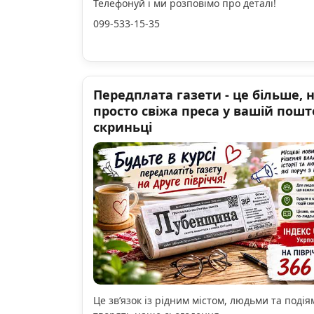
Телефонуй і ми розповімо про деталі!
099-533-15-35
Передплата газети - це більше, 
просто свіжа преса у вашій пошт
скриньці
Це зв’язок із рідним містом, людьми та подіям