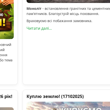
Моноліт
- встановлення гранітних та цементни
пам'ятників. Благоустрій місць поховання.
Враховуємо всі побажання замовника.
Читати далі...
оровчий
ний
ення
бо тема
 рік!
Куплю землю! (17102025)