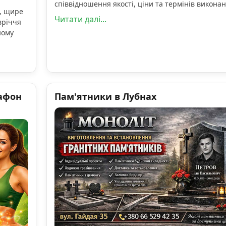
співвідношення якості, ціни та термінів виконан
, щире
Читати далі...
вріччя
ному
афон
Пам'ятники в Лубнах