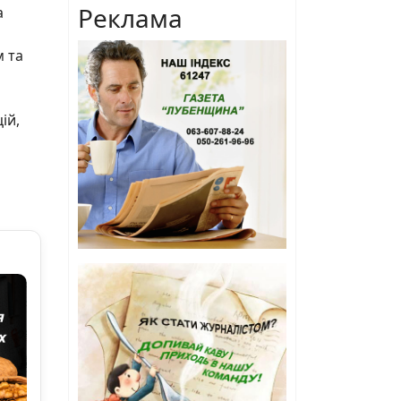
Реклама
а
м та
ій,