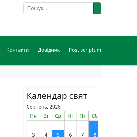
Пошук
Контакти
Довідник
Post scriptum
Календар свят
Серпень, 2026
Пн
Вт
Ср
Чт
Пт
Сб
Нд
1
2
3
4
5
6
7
8
9