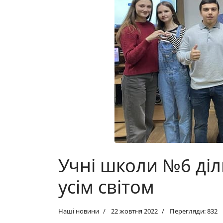
Учні школи №6 діл
усім світом
Наші новини
22 жовтня 2022
Перегляди: 832