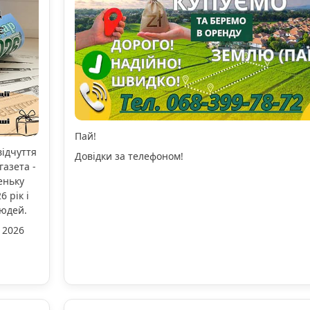
Пай!
відчуття
Довідки за телефоном!
газета -
еньку
 рік і
людей.
 2026