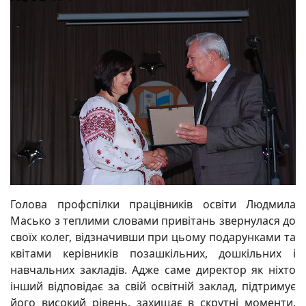
Голова профспілки працівників освіти Людмила
Масько з теплими словами привітань звернулася до
своїх колег, відзначивши при цьому подарунками та
квітами керівників позашкільних, дошкільних і
навчальних закладів. Адже саме директор як ніхто
інший відповідає за свій освітній заклад, підтримує
його високий рівень, захищає в скрутні моменти.