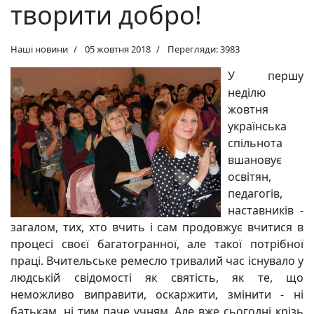
творити добро!
Наші новини
05 жовтня 2018
Перегляди: 3983
У першу
неділю
жовтня
українська
спільнота
вшановує
освітян,
педагогів,
наставників -
загалом, тих, хто вчить і сам продовжує вчитися в
процесі своєї багатогранної, але такої потрібної
праці. Вчительське ремесло тривалий час існувало у
людській свідомості як святість, як те, що
неможливо виправити, оскаржити, змінити - ні
батькам, ні тим паче учням. Але вже сьогодні крізь