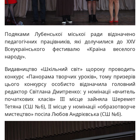
Подяками Лубенської міської ради відзначено
педагогічних працівників, які долучилися до ХХV
Всеукраїнського фестивалю «Країна веселого
народу».
Видавництво «Шкільний світ» щороку проводить
конкурс «Панорама творчих уроків», тому призерів
цього конкурсу особисто відзначила головний
редактор Світлана Дмитренко: у номінації «вчитель
початкових класів» IІI місце зайняла Шеремет
Тетяна (СШ №6), II місце у номінації «образотворче
мистецтво» посіла Любов Андрієвська (СШ №6).