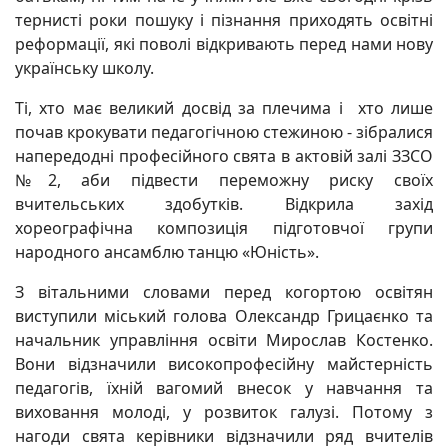
тернисті роки пошуку і пізнання приходять освітні
реформації, які поволі відкривають перед нами нову
українську школу.
Ті, хто має великий досвід за плечима і хто лише
почав крокувати педагогічною стежиною - зібралися
напередодні професійного свята в актовій залі ЗЗСО
№2, аби підвести переможну риску своїх
вчительських здобутків. Відкрила захід
хореографічна композиція підготовчої групи
народного ансамблю танцю «Юність».
З вітальними словами перед когортою освітян
виступили міський голова Олександр Грицаєнко та
начальник управління освіти Мирослав Костенко.
Вони відзначили високопрофесійну майстерність
педагогів, їхній вагомий внесок у навчання та
виховання молоді, у розвиток галузі. Потому з
нагоди свята керівники відзначили ряд вчителів