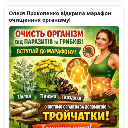
Олеся Прокопенко відкрила марафон
очищенння організму!