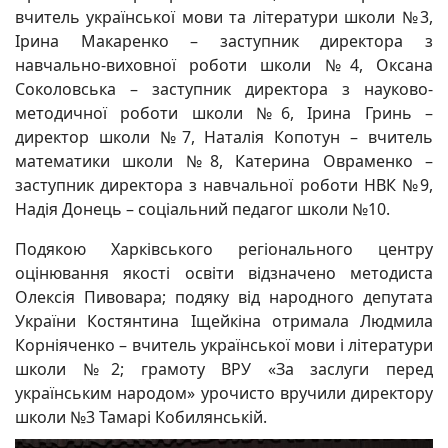
вчитель української мови та літератури школи №3,
Ірина Макаренко – заступник директора з
навчально-виховної роботи школи №4, Оксана
Соколовська – заступник директора з науково-
методичної роботи школи №6, Ірина Гринь –
директор школи №7, Наталія Копотун – вчитель
математики школи №8, Катерина Овраменко –
заступник директора з навчальної роботи НВК №9,
Надія Донець – соціальний педагог школи №10.
Подякою Харківського регіонального центру
оцінювання якості освіти відзначено методиста
Олексія Пивовара; подяку від народного депутата
України Костянтина Іщейкіна отримала Людмила
Корніяченко – вчитель української мови і літератури
школи №2; грамоту ВРУ «За заслуги перед
українським народом» урочисто вручили директору
школи №3 Тамарі Кобилянській.