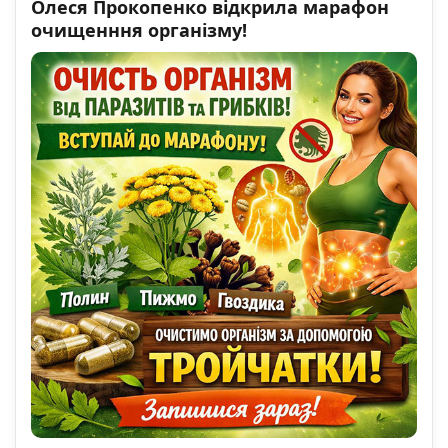
Олеся Прокопенко відкрила марафон
очищенння організму!