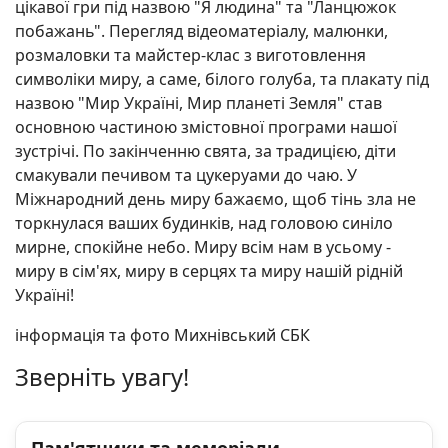
цікавої гри під назвою "Я людина" та "Ланцюжок
побажань". Перегляд відеоматеріалу, малюнки,
розмаловки та майстер-клас з виготовлення
символіки миру, а саме, білого голуба, та плакату під
назвою "Мир Україні, Мир планеті Земля" став
основною частиною змістовної програми нашої
зустрічі. По закінченню свята, за традицією, діти
смакували печивом та цукеруами до чаю. У
Міжнародний день миру бажаємо, щоб тінь зла не
торкнулася ваших будинків, над головою синіло
мирне, спокійне небо. Миру всім нам в усьому -
миру в сім'ях, миру в серцях та миру нашій рідній
Україні!
інформація та фото Михнівський СБК
Зверніть увагу!
Пам'ятники та меморіали