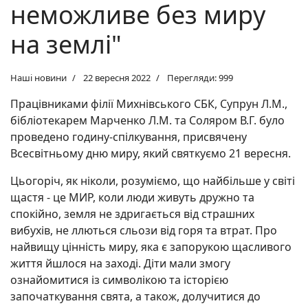
неможливе без миру
на землі"
Наші новини
22 вересня 2022
Перегляди: 999
Працівниками філії Михнівського СБК, Супрун Л.М.,
бібліотекарем Марченко Л.М. та Соляром В.Г. було
проведено годину-спілкування, присвячену
Всесвітньому дню миру, який святкуємо 21 вересня.
Цьогоріч, як ніколи, розуміємо, що найбільше у світі
щастя - це МИР, коли люди живуть дружно та
спокійно, земля не здригається від страшних
вибухів, не ллються сльози від горя та втрат. Про
найвищу цінність миру, яка є запорукою щасливого
життя йшлося на заході. Діти мали змогу
ознайомитися із символікою та історією
започаткування свята, а також, долучитися до