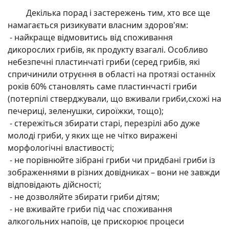
Декілька порад і застережень тим, хто все ще
намагається ризикувати власним здоров'ям:
- найкраще відмовитись від споживання
дикорослих грибів, як продукту взагалі. Особливо
небезпечні пластинчаті гриби (серед грибів, які
спричинили отруєння в області на протязі останніх
років 60% становлять саме пластинчасті гриби
(потерпілі стверджували, що вживали гриби,схожі на
печериці, зеленушки, сироїжки, тощо);
- стережіться збирати старі, перезрілі або дуже
молоді гриби, у яких ще не чітко виражені
морфологічні властивості;
- не порівнюйте зібрані гриби чи придбані гриби із
зображеннями в різних довідниках – вони не завжди
відповідають дійсності;
- не дозволяйте збирати гриби дітям;
- не вживайте гриби під час споживання
алкогольних напоїв, це прискорює процеси