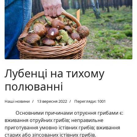
Лубенці на тихому
полюванні
Наші новини
13 вересня 2022
Перегляди: 1001
Основними причинами отруєння грибами є:
вживання отруйних грибів; неправильне
приготування умовно їстівних грибів; вживання
старих або зіпсованих їстівних грибів.