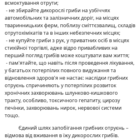
всмоктування отрути;
- не збирайте дикорослі гриби на узбіччях
автомобільних та залізничних доріг, на місцях
тваринницьких ферм, поблизу сміттєзвалищ, складів
отрутохімікатів та в інших небезпечних місцях;
- не купуйте гриби з рук, у приватних осіб в місцях
стихійної торгівлі, адже відро привабливих на
перший погляд грибів може коштувати вам життя;
- пам'ятайте, що навіть після проведення лікування,
у багатьох потерпілих повного видужання та
відновлення здоров'я не настає: наслідки грибних
отруєнь спричиняють у потерпілих розвиток
хронічних захворювань шлунково-кишкового
тракту, особливо, токсичного гепатиту, цирозу
печінки, захворювань нирок, нервової системи
тощо.
Єдиний шлях запобігання грибних отруєнь –
відмова від вживання в їжу дикорослих грибів.