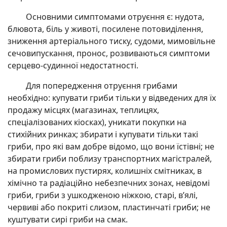
Основними симптомами отруєння є: нудота,
блювота, біль у животі, посилене потовиділення,
зниження артеріального тиску, судоми, мимовільне
сечовипускання, пронос, розвиваються симптоми
серцево-судинної недостатності.
Для попередження отруєння грибами
необхідно: купувати гриби тільки у відведених для їх
продажу місцях (магазинах, теплицях,
спеціалізованих кіосках), уникати покупки на
стихійних ринках; збирати і купувати тільки такі
гриби, про які вам добре відомо, що вони їстівні; не
збирати гриби поблизу транспортних магістралей,
на промислових пустирях, колишніх смітниках, в
хімічно та радіаційно небезпечних зонах, невідомі
гриби, гриби з ушкодженою ніжкою, старі, в’ялі,
червиві або покриті слизом, пластинчаті гриби; не
куштувати сирі гриби на смак.