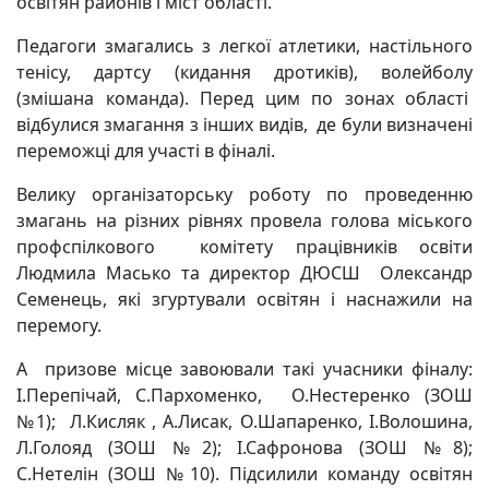
освітян районів і міст області.
Педагоги змагались з легкої атлетики, настільного
тенісу, дартсу (кидання дротиків), волейболу
(змішана команда). Перед цим по зонах області
відбулися змагання з інших видів, де були визначені
переможці для участі в фіналі.
Велику організаторську роботу по проведенню
змагань на різних рівнях провела голова міського
профспілкового комітету працівників освіти
Людмила Масько та директор ДЮСШ Олександр
Семенець, які згуртували освітян і наснажили на
перемогу.
А призове місце завоювали такі учасники фіналу:
І.Перепічай, С.Пархоменко, О.Нестеренко (ЗОШ
№1); Л.Кисляк , А.Лисак, О.Шапаренко, І.Волошина,
Л.Голояд (ЗОШ №2); І.Сафронова (ЗОШ №8);
С.Нетелін (ЗОШ №10). Підсилили команду освітян