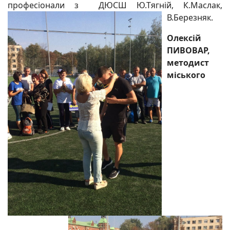
професіонали з ДЮСШ Ю.Тягній, К.Маслак,
В.Березняк.
Олексій
ПИВОВАР,
методист
міського