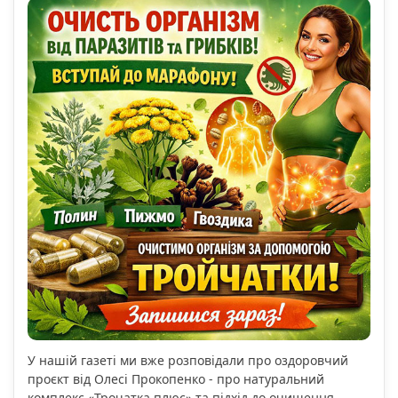
У нашій газеті ми вже розповідали про оздоровчий
проєкт від Олесі Прокопенко - про натуральний
комплекс «Трочатка плюс» та підхід до очищення