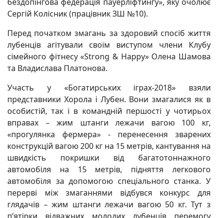
бездопінгова федерація пауерліфтингу», яку очолює
Сергій Колісник (працівник ЗШ №10).
Перед початком змагань за здоровий спосіб життя
лубенців агітували своїм виступом члени Клубу
сімейного фітнесу «Strong & Happy» Олена Шамова
та Владислава Платонова.
Участь у «Богатирських іграх-2018» взяли
представники Хорола і Лубен. Вони змагалися як в
особистій, так і в командній першості у чотирьох
вправах – жим штанги лежачи вагою 100 кг,
«прогулянка фермера» - перенесення зварених
конструкцій вагою 200 кг на 15 метрів, кантування на
швидкість покришки від багатотоннажного
автомобіля на 15 метрів, підняття легкового
автомобіля за допомогою спеціального станка. У
перерві між змаганнями відбувся конкурс для
глядачів – жим штанги лежачи вагою 50 кг. Тут з
п’ятірки відважних молодих лубенців перемогу