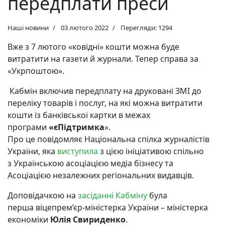
передплати преси
Наші новини
03 лютого 2022
Перегляди: 1294
Вже з 7 лютого «ковідні» кошти можна буде
витратити на газети й журнали. Тепер справа за
«Укрпоштою».
Кабмін включив передплату на друковані ЗМІ до
переліку товарів і послуг, на які можна витратити
кошти із банківської картки в межах
програми
«єПідтримка
».
Про це повідомляє Національна спілка журналістів
України, яка
виступила
з цією ініціативою спільно
з Українською асоціацією медіа бізнесу та
Асоціацією незалежних регіональних видавців.
Доповідачкою на
засіданні Кабміну
була
перша віцепрем’єр-міністерка України – міністерка
економіки
Юлія Свириденко
.