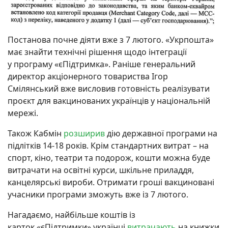
Постанова почне діяти вже з 7 лютого. «Укрпошта»
має знайти технічні рішення щодо інтеграції
у програму «єПідтримка». Раніше генеральний
директор акціонерного товариства Ігор
Смілянський вже висловив готовність реалізувати
проєкт для вакцинованих українців у національній
мережі.
Також Кабмін
розширив
дію державної програми на
підлітків 14-18 років. Крім стандартних витрат – на
спорт, кіно, театри та подорож, кошти можна буде
витрачати на освітні курси, шкільне приладдя,
канцелярські вироби. Отримати гроші вакциновані
учасники програми зможуть вже із 7 лютого.
Нагадаємо, найбільше коштів із
карток «єПідтримки» українці
витрачають
на книжки