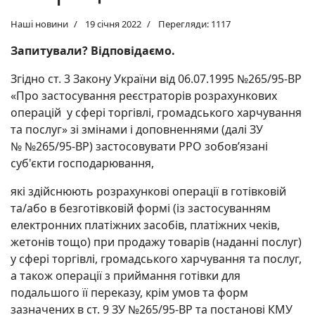
Наші новини
19 січня 2022
Перегляди: 1117
Запитували? Відповідаємо.
Згідно ст. 3 Закону України від 06.07.1995 №265/95-ВР
«Про застосування реєстраторів розрахункових
операцій у сфері торгівлі, громадського харчування
та послуг» зі змінами і доповненнями (далі ЗУ
№ №265/95-ВР) застосовувати РРО зобов’язані
суб'єкти господарювання,
які здійснюють розрахункові операції в готівковій
та/або в безготівковій формі (із застосуванням
електронних платіжних засобів, платіжних чеків,
жетонів тощо) при продажу товарів (наданні послуг)
у сфері торгівлі, громадського харчування та послуг,
а також операції з приймання готівки для
подальшого її переказу, крім умов та форм
зазначених в ст. 9 ЗУ №265/95-ВР та постанові КМУ