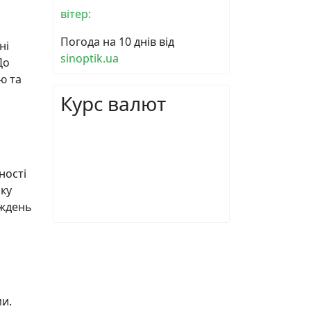
вітер:
Погода на 10 днів від
ні
sinoptik.ua
До
ю та
Курс валют
ності
яку
иждень
ми.