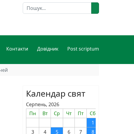
Пошук
Контакти
Довідник
Post scriptum
ечей
Календар свят
Серпень, 2026
Пн
Вт
Ср
Чт
Пт
Сб
Нд
1
2
3
4
5
6
7
8
9