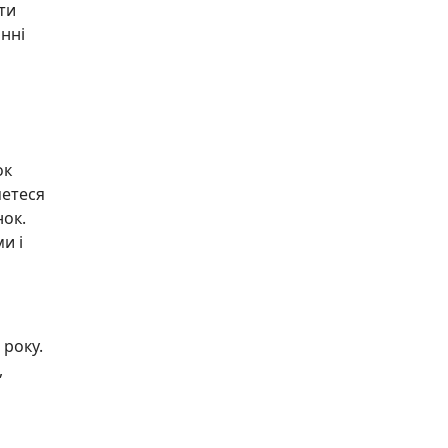
ти
инні
ок
метеся
нок.
и і
 року.
,