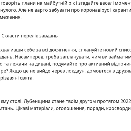
говоріть плани на майбутній рік і згадайте веселі момен
нулого. Але не варто забувати про коронавірус і карант
меження.
. Скласти перелік завдань
хваливши себе за всі досягнення, сплануйте новий спис
вдань. Насамперед, треба запланувати, чим ви займати
о та лежачи на дивані, подумайте про активний відпочи
ре? Якщо це не вийде через локдаун, домовтеся з друзям
різдвяні свята.
му столі. Лубенщина стане твоїм другом протягом 2022
итань. Цікаві матеріали, оголошення, поради, кросворди