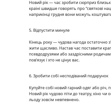
Новий рік — час зробити сюрприз близьким
країні швидше говорять про “святкові нац
наприкінці грудня вони можуть коштуват
5. Відпустити минуле
Кінець року — чудова нагода остаточно з’
жити щасливо. Настав час поставити крап
псевдодрузями або заздрісними родичами
пов’язує і хто не цінує вас.
6. Зробити собі несподіваний подарунок
Купуйте собі новий гарний одяг або річ, п
Новий рік чудово піти до театру, кіно чи 
льоду зовсім невпевнено.