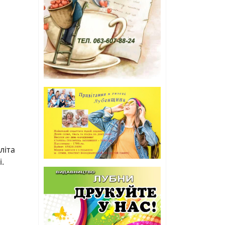
літа
.