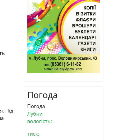
ть
Погода
Погода
я. Під
Лубни
на
вологість:
тиск: