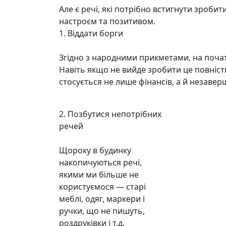
Але є речі, які потрібно встигнути зробит
настроєм та позитивом.
1. Віддати борги
Згідно з народними прикметами, на почат
Навіть якщо не вийде зробити це повністю
стосується не лише фінансів, а й незавер
2. Позбутися непотрібних
речей
Щороку в будинку
накопичуються речі,
якими ми більше не
користуємося — старі
меблі, одяг, маркери і
ручки, що не пишуть,
роздруківки і т.д.