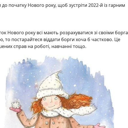
и до початку Нового року, щоб зустріти 2022-й із гарним
ок Нового року всі мають розрахуватися зі своїми борг
, то постарайтеся віддати борги хоча б частково. Це
шених справ на роботі, навчанні тощо.