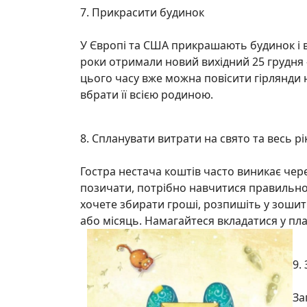
7. Прикрасити будинок
У Європі та США прикрашають будинок і в
роки отримали новий вихідний 25 грудня —
цього часу вже можна повісити гірлянди н
вбрати її всією родиною.
8. Спланувати витрати на свято та весь рі
Гостра нестача коштів часто виникає чер
позичати, потрібно навчитися правильно 
хочете збирати гроші, розпишіть у зошиті
або місяць. Намагайтеся вкладатися у п
9.
За