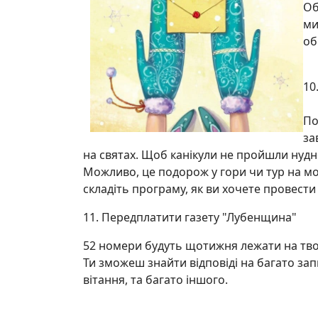
Об
ми
об
10
По
за
на святах. Щоб канікули не пройшли нудн
Можливо, це подорож у гори чи тур на мо
складіть програму, як ви хочете провести 
11. Передплатити газету "Лубенщина"
52 номери будуть щотижня лежати на твоє
Ти зможеш знайти відповіді на багато зап
вітання, та багато іншого.