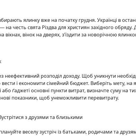
бирають ялинку вже на початку грудня. Українці в остан
 на честь свята Різдва для християн західного обряду. 
а вікнах, вінок на дверях, з’їздити за новорічною ялинко
к
ез неефективний розподіл доходу. Щоб уникнути необхід
вести і економити сімейний бюджет. Виберіть мету, на 
 або ґаджеті основні пункти витрат, визначте суму на т
ланові показники, щоб унеможливити перевитрату.
 Зустрітися з друзями та близькими
плануйте веселу зустріч із батьками, родичами та друзя