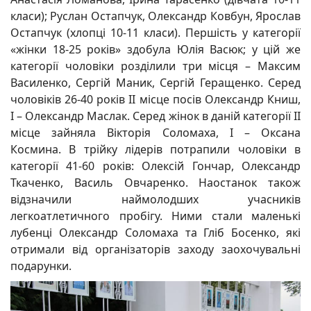
класи); Руслан Остапчук, Олександр Ковбун, Ярослав
Остапчук (хлопці 10-11 класи). Першість у категорії
«жінки 18-25 років» здобула Юлія Васюк; у цій же
категорії чоловіки розділили три місця – Максим
Василенко, Сергій Маник, Сергій Геращенко. Серед
чоловіків 26-40 років ІІ місце посів Олександр Книш,
І – Олександр Маслак. Серед жінок в даній категорії ІІ
місце зайняла Вікторія Соломаха, І – Оксана
Космина. В трійку лідерів потрапили чоловіки в
категорії 41-60 років: Олексій Гончар, Олександр
Ткаченко, Василь Овчаренко. Наостанок також
відзначили наймолодших учасників
легкоатлетичного пробігу. Ними стали маленькі
лубенці Олександр Соломаха та Гліб Босенко, які
отримали від організаторів заходу заохочувальні
подарунки.