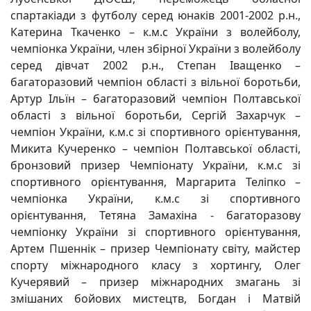
спартакіади з футболу серед юнаків 2001-2002 р.н.,
Катерина Ткаченко – к.м.с України з волейболу,
чемпіонка України, член збірної України з волейболу
серед дівчат 2002 р.н., Степан Іващенко –
багаторазовий чемпіон області з вільної боротьби,
Артур Ільїн – багаторазовий чемпіон Полтавської
області з вільної боротьби, Сергій Захарчук –
чемпіон України, к.м.с зі спортивного орієнтування,
Микита Кучеренко – чемпіон Полтавської області,
бронзовий призер Чемпіонату України, к.м.с зі
спортивного орієнтування, Маргарита Теліпко –
чемпіонка України, к.м.с зі спортивного
орієнтування, Тетяна Замахіна - багаторазову
чемпіонку України зі спортивного орієнтування,
Артем Пшеннік – призер Чемпіонату світу, майстер
спорту міжнародного класу з хортингу, Олег
Кучерявий – призер міжнародних змагань зі
змішаних бойових мистецтв, Богдан і Матвій