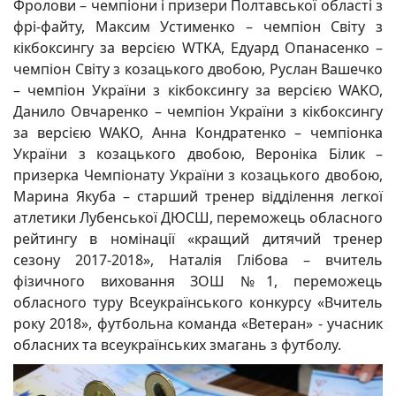
Фролови – чемпіони і призери Полтавської області з
фрі-файту, Максим Устименко – чемпіон Світу з
кікбоксингу за версією WTKA, Едуард Опанасенко –
чемпіон Світу з козацького двобою, Руслан Вашечко
– чемпіон України з кікбоксингу за версією WAKO,
Данило Овчаренко – чемпіон України з кікбоксингу
за версією WAKO, Анна Кондратенко – чемпіонка
України з козацького двобою, Вероніка Білик –
призерка Чемпіонату України з козацького двобою,
Марина Якуба – старший тренер відділення легкої
атлетики Лубенської ДЮСШ, переможець обласного
рейтингу в номінації «кращий дитячий тренер
сезону 2017-2018», Наталія Глібова – вчитель
фізичного виховання ЗОШ №1, переможець
обласного туру Всеукраїнського конкурсу «Вчитель
року 2018», футбольна команда «Ветеран» - учасник
обласних та всеукраїнських змагань з футболу.