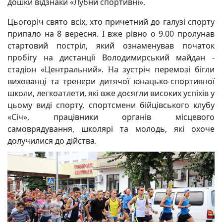
дошки відзнаки «Лубни спортивні».
Цьогоріч свято всіх, хто причетний до галузі спорту
припало на 8 вересня. І вже рівно о 9.00 пролунав
стартовий постріл, який ознаменував початок
пробігу на дистанції Володимирський майдан -
стадіон «Центральний». На зустріч перемозі бігли
вихованці та тренери дитячої юнацько-спортивної
школи, легкоатлети, які вже досягли високих успіхів у
цьому виді спорту, спортсмени бійцівського клубу
«Січ», працівники органів місцевого
самоврядування, школярі та молодь, які охоче
долучилися до дійства.