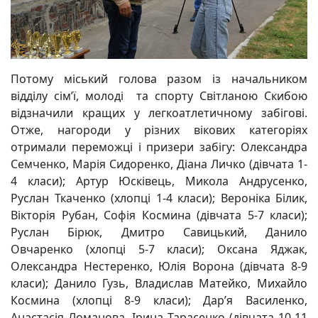
Потому міський голова разом із начальником
відділу сім’ї, молоді та спорту Світланою Скибою
відзначили кращих у легкоатлетичному забігові.
Отже, нагороди у різних вікових категоріях
отримали переможці і призери забігу: Олександра
Семченко, Марія Сидоренко, Діана Личко (дівчата 1-
4 класи); Артур Юсківець, Микола Андрусенко,
Руслан Ткаченко (хлопці 1-4 класи); Вероніка Білик,
Вікторія Рубан, Софія Космина (дівчата 5-7 класи);
Руслан Бірюк, Дмитро Савицький, Данило
Овчаренко (хлопці 5-7 класи); Оксана Яджак,
Олександра Нестеренко, Юлія Ворона (дівчата 8-9
класи); Данило Гузь, Владислав Матейко, Михайло
Космина (хлопці 8-9 класи); Дар’я Василенко,
Анастасія Ломанова, Ірина Тарасенко (дівчата 10-11