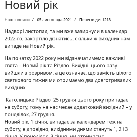
Новий рік
Наші новини
05 листопада 2021
Перегляди: 1218
Надворі листопад, та ми вже зазирнули в календар
2022-го, закортіло дізнатись, скільки ж вихідних нам
випаде на Новий рік.
На початку 2022 року ми відзначатимемо важливі
свята – Новий рік та Різдво. Вихідні цього разу
вийшли з розривом, а це означає, що замість цілого
святкового тижня ми отримаємо два довготривалих
вихідних.
Католицьке Різдво 25 грудня цього року припадає
на суботу, тому на нас чекає додатковий вихідний – у
понеділок, 27 грудня.
Новий рік, 1 січня, випадає за календарем теж на
суботу, відповідно, вихідними днями стануть 1, 2 і 3
січня. У понеділок, 3 січня, ми отримаємо