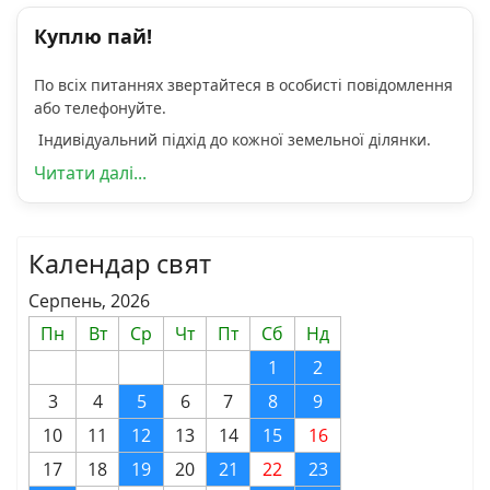
Куплю пай!
По всіх питаннях звертайтеся в особисті повідомлення
або телефонуйте.
Індивідуальний підхід до кожної земельної ділянки.
Читати далі...
Календар свят
Серпень, 2026
Пн
Вт
Ср
Чт
Пт
Сб
Нд
1
2
3
4
5
6
7
8
9
10
11
12
13
14
15
16
17
18
19
20
21
22
23