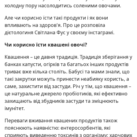
холодну пору насолодитись соленими овочами.
Але чи корисно їсти такі продукти і як вони
впливають на здоров'я. Про це розповіла
дієтологиня Світлана Фус у своєму інстаграмі.
Чи корисно їсти квашені овочі?
Квашення – це давня традиція. Традиція зберігання у
банках капусти, огірків та багатьох інших продуктів
триває вже кілька століть. Бабусі та мами знали, що
такі закрутки можуть принести неабияку користь, а
саме, захистити від застуди. Річ у тім, що квашення –
це натуральне джерело пробіотиків, які ефективно
захищають від збудників застуди та зміцнюють
імунітет.
Переваги вживання квашених продуктів також
пояснюють наявністю: ентеросорбентів, які
сприяють виведенню токсинів з організму; харчових