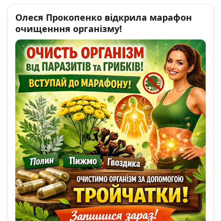
Олеся Прокопенко відкрила марафон
очищенння організму!